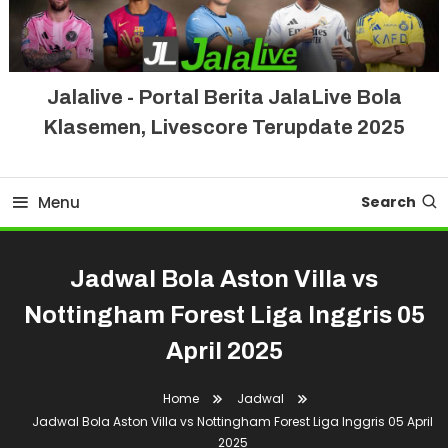
Jalalive - Portal Berita JalaLive Bola
Klasemen, Livescore Terupdate 2025
Menu
Search
Jadwal Bola Aston Villa vs
Nottingham Forest Liga Inggris 05
April 2025
Home
Jadwal
Jadwal Bola Aston Villa vs Nottingham Forest Liga Inggris 05 April
2025