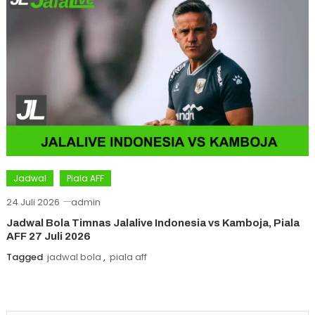
Jadwal
Piala AFF
24 Juli 2026
admin
Jadwal Bola Timnas Jalalive Indonesia vs Kamboja, Piala
AFF 27 Juli 2026
Tagged
jadwal bola
,
piala aff