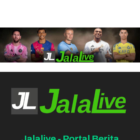
Jalalive - Portal Berita