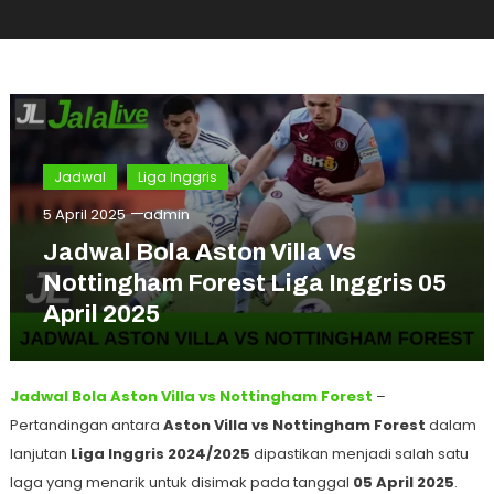
Jadwal
Liga Inggris
5 April 2025
admin
Jadwal Bola Aston Villa Vs
Nottingham Forest Liga Inggris 05
April 2025
Jadwal Bola Aston Villa vs Nottingham Forest
–
Pertandingan antara
Aston Villa vs Nottingham Forest
dalam
lanjutan
Liga Inggris 2024/2025
dipastikan menjadi salah satu
laga yang menarik untuk disimak pada tanggal
05 April 2025
.