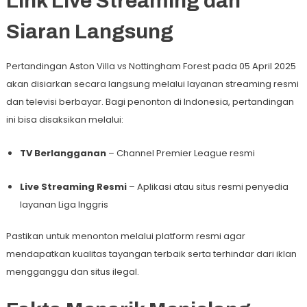
Link Live Streaming dan
Siaran Langsung
Pertandingan Aston Villa vs Nottingham Forest pada 05 April 2025
akan disiarkan secara langsung melalui layanan streaming resmi
dan televisi berbayar. Bagi penonton di Indonesia, pertandingan
ini bisa disaksikan melalui:
TV Berlangganan
– Channel Premier League resmi
Live Streaming Resmi
– Aplikasi atau situs resmi penyedia
layanan Liga Inggris
Pastikan untuk menonton melalui platform resmi agar
mendapatkan kualitas tayangan terbaik serta terhindar dari iklan
mengganggu dan situs ilegal.