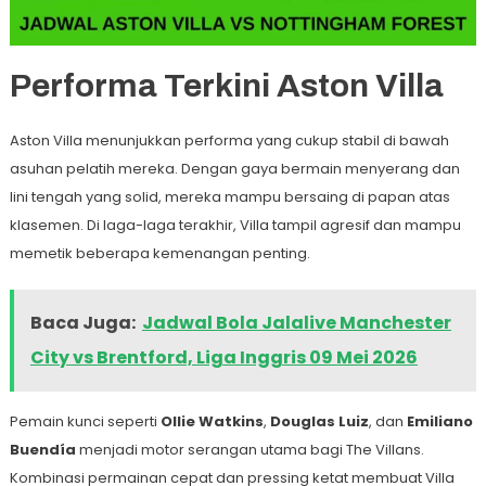
Performa Terkini Aston Villa
Aston Villa menunjukkan performa yang cukup stabil di bawah
asuhan pelatih mereka. Dengan gaya bermain menyerang dan
lini tengah yang solid, mereka mampu bersaing di papan atas
klasemen. Di laga-laga terakhir, Villa tampil agresif dan mampu
memetik beberapa kemenangan penting.
Baca Juga:
Jadwal Bola Jalalive Manchester
City vs Brentford, Liga Inggris 09 Mei 2026
Pemain kunci seperti
Ollie Watkins
,
Douglas Luiz
, dan
Emiliano
Buendía
menjadi motor serangan utama bagi The Villans.
Kombinasi permainan cepat dan pressing ketat membuat Villa