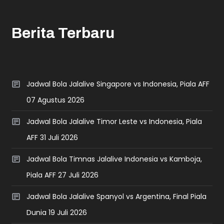
Berita Terbaru
Jadwal Bola Jalalive Singapore vs Indonesia, Piala AFF
07 Agustus 2026
Jadwal Bola Jalalive Timor Leste vs Indonesia, Piala
AFF 31 Juli 2026
Jadwal Bola Timnas Jalalive Indonesia vs Kamboja,
Piala AFF 27 Juli 2026
Jadwal Bola Jalalive Spanyol vs Argentina, Final Piala
Dunia 19 Juli 2026