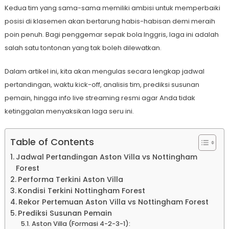
Kedua tim yang sama-sama memiliki ambisi untuk memperbaiki
posisi di klasemen akan bertarung habis-habisan demi meraih
poin penuh. Bagi penggemar sepak bola Inggris, laga ini adalah
salah satu tontonan yang tak boleh dilewatkan.
Dalam artikel ini, kita akan mengulas secara lengkap jadwal
pertandingan, waktu kick-off, analisis tim, prediksi susunan
pemain, hingga info live streaming resmi agar Anda tidak
ketinggalan menyaksikan laga seru ini.
Table of Contents
Jadwal Pertandingan Aston Villa vs Nottingham
Forest
Performa Terkini Aston Villa
Kondisi Terkini Nottingham Forest
Rekor Pertemuan Aston Villa vs Nottingham Forest
Prediksi Susunan Pemain
Aston Villa (Formasi 4-2-3-1):