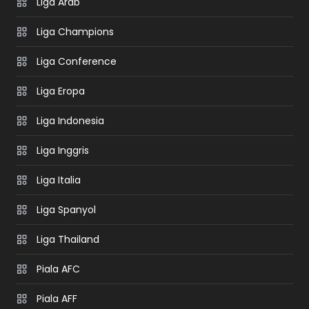
Liga Arab
Liga Champions
Liga Conference
Liga Eropa
Liga Indonesia
Liga Inggris
Liga Italia
Liga Spanyol
Liga Thailand
Piala AFC
Piala AFF