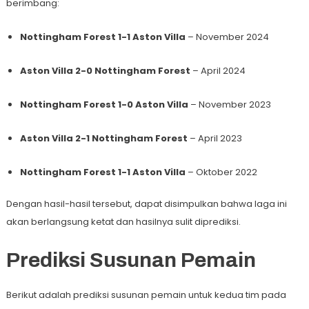
berimbang:
Nottingham Forest 1-1 Aston Villa
– November 2024
Aston Villa 2-0 Nottingham Forest
– April 2024
Nottingham Forest 1-0 Aston Villa
– November 2023
Aston Villa 2-1 Nottingham Forest
– April 2023
Nottingham Forest 1-1 Aston Villa
– Oktober 2022
Dengan hasil-hasil tersebut, dapat disimpulkan bahwa laga ini
akan berlangsung ketat dan hasilnya sulit diprediksi.
Prediksi Susunan Pemain
Berikut adalah prediksi susunan pemain untuk kedua tim pada