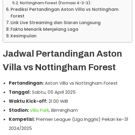
Nottingham Forest (Formasi 4-3-3):
Prediksi Pertandingan Aston Villa vs Nottingham
Forest
Link Live Streaming dan Siaran Langsung
Fakta Menarik Menjelang Laga
Kesimpulan
Jadwal Pertandingan Aston
Villa vs Nottingham Forest
Pertandingan:
Aston Villa vs Nottingham Forest
Tanggal:
Sabtu, 05 April 2025
Waktu Kick-off:
21.00 WIB
Stadion:
Villa Park
, Birmingham
Kompetisi:
Premier League (Liga Inggris) Pekan ke-31
2024/2025