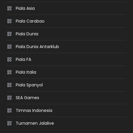
Piala Asia
Piala Carabao
Piala Dunia
Piala Dunia Antarklub
Piala FA
Piala Italia
Piala Spanyol
SEA Games
Timnas Indonesia
Turnamen Jalalive