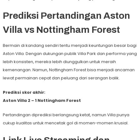
Prediksi Pertandingan Aston
Villa vs Nottingham Forest
Bermain di kandang sendiri tentu menjadi keuntungan besar bagi
Aston Villa. Dengan dukungan publik Villa Park dan performa yang
lebih konsisten, mereka lebih diunggulkan untuk meraih
kemenangan. Namun, Nottingham Forest bisa menjadi ancaman
lewat permainan cepat dan peluang dari serangan balik.
Prediksi skor akhir:
Aston Villa 2 – 1 Nottingham Forest
Pertandingan diprediksi berlangsung ketat, namun Villa punya
cukup kualitas untuk mencetak gol di momen-momen krusial.