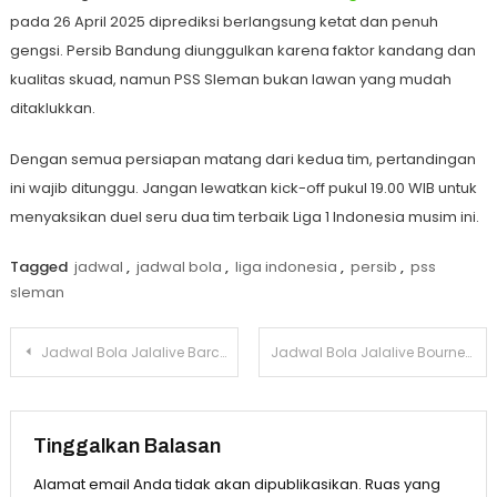
pada 26 April 2025 diprediksi berlangsung ketat dan penuh
gengsi. Persib Bandung diunggulkan karena faktor kandang dan
kualitas skuad, namun PSS Sleman bukan lawan yang mudah
ditaklukkan.
Dengan semua persiapan matang dari kedua tim, pertandingan
ini wajib ditunggu. Jangan lewatkan kick-off pukul 19.00 WIB untuk
menyaksikan duel seru dua tim terbaik Liga 1 Indonesia musim ini.
Tagged
jadwal
,
jadwal bola
,
liga indonesia
,
persib
,
pss
sleman
Navigasi
Jadwal Bola Jalalive Barcelona vs Real Madrid Piala Spanyol 27 April 2025
Jadwal Bola Jalalive Bournemouth vs Manchester Utd Liga Inggris 27 April 2025
pos
Tinggalkan Balasan
Alamat email Anda tidak akan dipublikasikan.
Ruas yang