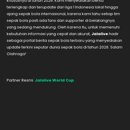
khususnya di tahun 2026. Kami menyediakan berita
terlengkap dan terupdate dari liga 1 Indonesia lokal hingga
ajang sepak bola internasional, karena kami tahu setiap tim
sepak bola pasti ada fans dan supporter di belakangnya
yang sedang mendukung. Oleh karena itu, untuk memenuhi
kebutuhan informasi yang cepat dan akurat,
Jalalive
hadir
sebagai portal berita sepak bola terbaru yang menyediakan
update terkini seputar dunia sepak bola di tahun 2026. Salam
Olahraga!
Partner Resmi:
Jalalive World Cup
Sunwin