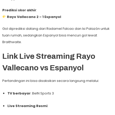
Prediksi skor akhir
:
Rayo Vallecano 2 – 1 Espanyol
Gol diprediksi datang dari Radamel Falcao dan Isi Palazón untuk
tuan rumah, sedangkan Espanyol bisa mencuri gol lewat
Braithwaite.
Link Live Streaming Rayo
Vallecano vs Espanyol
Pertandingan ini bisa disaksikan secara langsung melalui:
TV berbayar
: BeIN Sports 3
Live Streaming Resmi
: