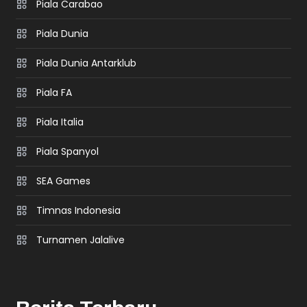
Piala Carabao
Piala Dunia
Piala Dunia Antarklub
Piala FA
Piala Italia
Piala Spanyol
SEA Games
Timnas Indonesia
Turnamen Jalalive