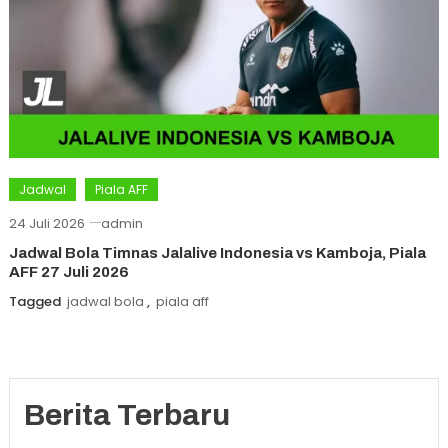
Jadwal
Piala AFF
24 Juli 2026
admin
Jadwal Bola Timnas Jalalive Indonesia vs Kamboja, Piala
AFF 27 Juli 2026
Tagged
jadwal bola
,
piala aff
Berita Terbaru