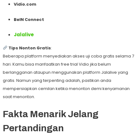
Vidio.com
BeIN Connect
Jalalive
Tips Nonton Gratis
:
Beberapa platform menyediakan akses uji coba gratis selama 7
hari. Kamu bisa manfaatkan free trial Vidio jika belum
berlangganan ataupun menggunakan platform Jalalive yang
gratis. Namun yang terpenting adalah, pastikan anda
mempersiapkan cemilan ketika menonton demi kenyamanan
saat menonton.
Fakta Menarik Jelang
Pertandingan