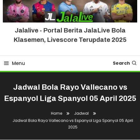
Jalalive - Portal Berita JalaLive Bola
Klasemen, Livescore Terupdate 2025
Menu
Search
Jadwal Bola Rayo Vallecano vs
Espanyol Liga Spanyol 05 April 2025
Home
Jadwal
Jadwal Bola Rayo Vallecano vs Espanyol Liga Spanyol 05 April
2025