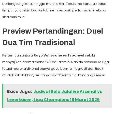
berlangsung ketat hingga menit akhir. Terutama karena kedua
tim punya ambisi kuat untuk memperbaiki performa mereka di
sisa musim ini.
Preview Pertandingan: Duel
Dua Tim Tradisional
Pertemuan antara
Rayo Vallecano vs Espanyol
selalu
menyajikan drama menarik. Kedua tim bukanlah raksasa La Liga,
tetapi mereka dikenal punya gaya bermain agresif dan tidak
mudah dikalahkan, terutama saat bermain di kandang sendiri.
Baca Juga:
Jadwal Bola Jalalive Arsenal vs
Leverkusen, Liga Champions 18 Maret 2026