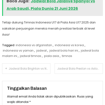
Baca Juga:
Jadwal Bola Jalalive Spanyol vs
Arab Saudi, Piala Dunia 21 Juni 2026
Tetap dukung Timnas Indonesia U17 di Piala Asia U17 2025 dan
saksikan perjuangan mereka meraih prestasi terbaik di level
Asia!
Tagged
indonesia vs afganistan
,
indonesia vs korea
,
indonesia vs yaman
,
jadwal
,
jadwal bola hari ini
,
jadwal bola
malam ini
,
jadwal timnas
,
piala asia
,
timnas
Navigasi
Jadwal Bola Brighton vs Nottingham Forest Piala FA 30 Maret 2025
Jadwal Bola Preston vs Aston Villa Piala FA 30 Maret 2025
pos
Tinggalkan Balasan
Alamat email Anda tidak akan dipublikasikan.
Ruas yang
wajib ditandai
*