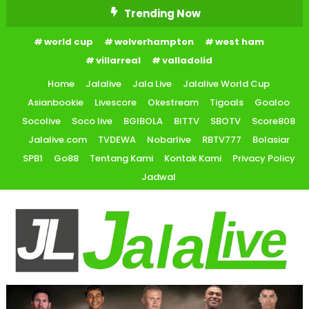
Skip
Trending Now
To
world cup
wolverhampton
west ham
Content
villarreal
valladolid
Home
Jalalive
Jala Live
Jalalive World Cup
Asianbookie
Livescore
Okestream
Tigoals
Goaloo
Socolive
Soco live
BGIBOLA
BITTV
SBOTV
Score808
Jalalive.com
TVDEWA
Nobarlive
RBTV777
Bolasiar
SPB1
Go88
Tentang Kami
Kontak Kami
Privacy Policy
Jadwal
Portal Berita JalaLive Bola Klasemen, Livescore Terupdate 2025
Jalalive