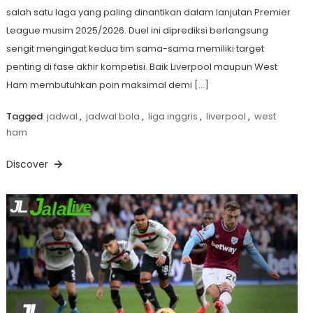
salah satu laga yang paling dinantikan dalam lanjutan Premier
League musim 2025/2026. Duel ini diprediksi berlangsung
sengit mengingat kedua tim sama-sama memiliki target
penting di fase akhir kompetisi. Baik Liverpool maupun West
Ham membutuhkan poin maksimal demi […]
Tagged
jadwal
,
jadwal bola
,
liga inggris
,
liverpool
,
west
ham
Discover