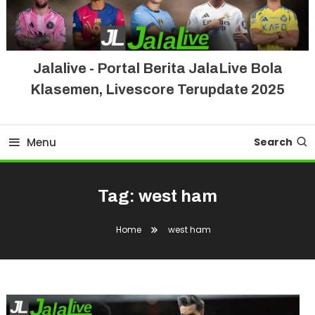
Jalalive - Portal Berita JalaLive Bola
Klasemen, Livescore Terupdate 2025
Menu
Search
Tag:
west ham
Home
west ham