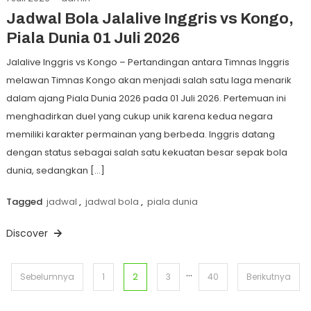
Jadwal Bola Jalalive Inggris vs Kongo,
Piala Dunia 01 Juli 2026
Jalalive Inggris vs Kongo – Pertandingan antara Timnas Inggris
melawan Timnas Kongo akan menjadi salah satu laga menarik
dalam ajang Piala Dunia 2026 pada 01 Juli 2026. Pertemuan ini
menghadirkan duel yang cukup unik karena kedua negara
memiliki karakter permainan yang berbeda. Inggris datang
dengan status sebagai salah satu kekuatan besar sepak bola
dunia, sedangkan […]
Tagged
jadwal
,
jadwal bola
,
piala dunia
Discover
…
Paginasi
2
Sebelumnya
1
3
40
Berikutnya
pos