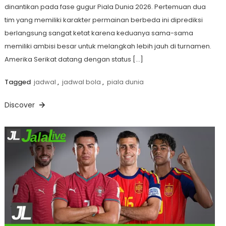
dinantikan pada fase gugur Piala Dunia 2026. Pertemuan dua
tim yang memiliki karakter permainan berbeda ini diprediksi
berlangsung sangat ketat karena keduanya sama-sama
memiliki ambisi besar untuk melangkah lebih jauh di turnamen.
Amerika Serikat datang dengan status […]
Tagged
jadwal
,
jadwal bola
,
piala dunia
Discover