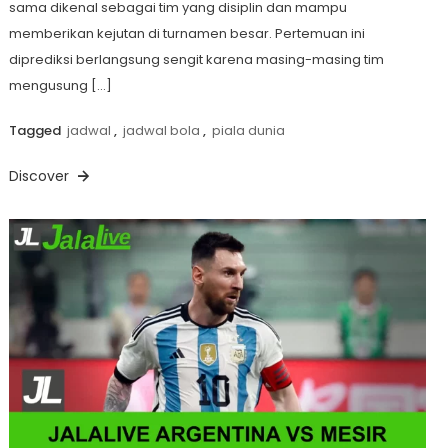
sama dikenal sebagai tim yang disiplin dan mampu
memberikan kejutan di turnamen besar. Pertemuan ini
diprediksi berlangsung sengit karena masing-masing tim
mengusung […]
Tagged
jadwal
,
jadwal bola
,
piala dunia
Discover