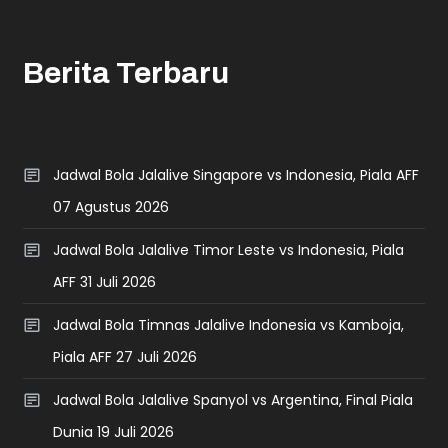
Berita Terbaru
Jadwal Bola Jalalive Singapore vs Indonesia, Piala AFF
07 Agustus 2026
Jadwal Bola Jalalive Timor Leste vs Indonesia, Piala
AFF 31 Juli 2026
Jadwal Bola Timnas Jalalive Indonesia vs Kamboja,
Piala AFF 27 Juli 2026
Jadwal Bola Jalalive Spanyol vs Argentina, Final Piala
Dunia 19 Juli 2026