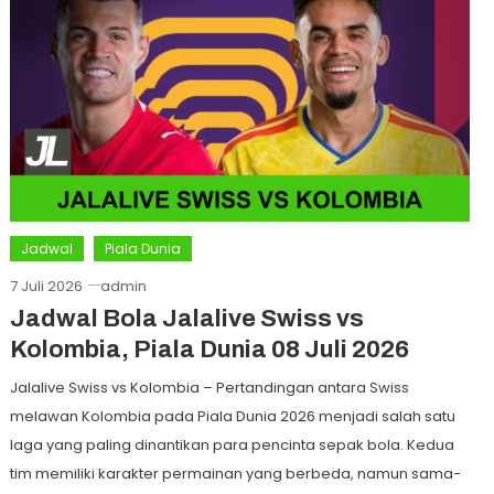
Jadwal
Piala Dunia
7 Juli 2026
admin
Jadwal Bola Jalalive Swiss vs
Kolombia, Piala Dunia 08 Juli 2026
Jalalive Swiss vs Kolombia – Pertandingan antara Swiss
melawan Kolombia pada Piala Dunia 2026 menjadi salah satu
laga yang paling dinantikan para pencinta sepak bola. Kedua
tim memiliki karakter permainan yang berbeda, namun sama-