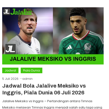
Jadwal
Piala Dunia
5 Juli 2026
admin
Jadwal Bola Jalalive Meksiko vs
Inggris, Piala Dunia 06 Juli 2026
Jalalive Meksiko vs Inggris – Pertandingan antara Timnas
Meksiko melawan Timnas Inggris menjadi salah satu laga yang