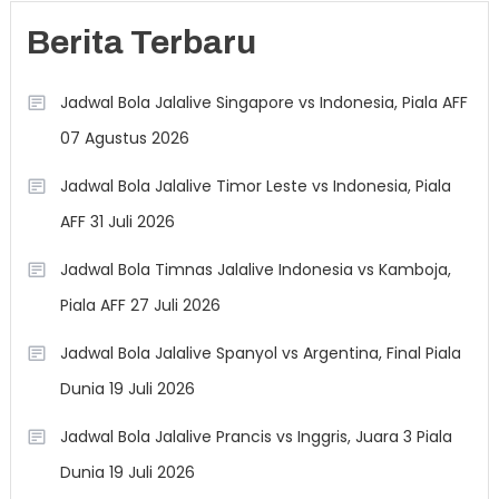
Berita Terbaru
Jadwal Bola Jalalive Singapore vs Indonesia, Piala AFF
07 Agustus 2026
Jadwal Bola Jalalive Timor Leste vs Indonesia, Piala
AFF 31 Juli 2026
Jadwal Bola Timnas Jalalive Indonesia vs Kamboja,
Piala AFF 27 Juli 2026
Jadwal Bola Jalalive Spanyol vs Argentina, Final Piala
Dunia 19 Juli 2026
Jadwal Bola Jalalive Prancis vs Inggris, Juara 3 Piala
Dunia 19 Juli 2026