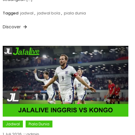
Tagged
jadwal
,
jadwal bola
,
piala dunia
Discover
Jadwal
Piala Dunia
1 Juli 2026
admin