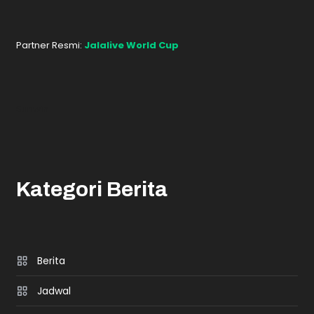
Partner Resmi:
Jalalive World Cup
Sunwin
Kategori Berita
Berita
Jadwal