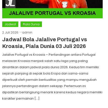
Jadwal
Piala Dunia
2 Juli 2026
admin
Jadwal Bola Jalalive Portugal vs
Kroasia, Piala Dunia 03 Juli 2026
Jalalive Portugal vs Kroasia – Pertandingan antara Portugal
melawan Kroasia menjadi salah satu laga yang paling
dinantikan dalam jadwal piala dunia 2026. Kedua tim memiliki
sejarah panjang di sepak bola Eropa dan sama-sama
diperkuat oleh pemain berkualitas yang mampu mengubah
jalannya pertandingan dalam sekejap. Pertemuan ini
dipastikan berlangsung menarik karena kedua negara memiliki
karakter permainan […]