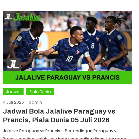
Jadwal
Piala Dunia
4 Juli 2026
admin
Jadwal Bola Jalalive Paraguay vs
Prancis, Piala Dunia 05 Juli 2026
Jalalive Paraguay vs Prancis – Pertandingan Paraguay vs
Prancis menjadi salah satu laga yang paling dinantikan pada