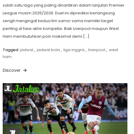
salah satu laga yang paling dinantikan dalam lanjutan Premier
League musim 2025/2026. Duel ini diprediksi berlangsung
sengit mengingat kedua tim sama-sama memiliki target
penting di fase akhir kompetisi. Baik Liverpool maupun West
Ham membutuhkan poin maksimal demi […]
Tagged
jadwal
,
jadwal bola
,
liga inggris
,
liverpool
,
west
ham
Discover