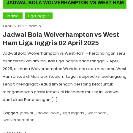
Jadwal
Liga Inggris
1 April 2025
admin
Jadwal Bola Wolverhampton vs West
Ham Liga Inggris 02 April 2025
Jadwal Bola Wolverhampton vs West Ham – Pertandingan seru
akan tersaji dalam lanjutan Liga Inggris pada tanggal 2 April
2025, di mana Wolverhampton Wanderers akan menjamu West
Ham United di Molineux Stadium. Laga ini diprediksi berlangsung
sengit, mengingat kedua tim tengah bersaing ketat untuk
mengamankan posisi terbaik di klasemen musim ini. Jadwal
dan Lokasi Pertandingan […]
Tagged
jadwal
,
jadwal bola
,
liga inggris
,
west ham
,
wolverhampton