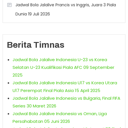
Jadwal Bola Jalalive Prancis vs Inggris, Juara 3 Piala
Dunia 19 Juli 2026
Berita Timnas
Jadwal Bola Jalalive Indonesia U-23 vs Korea
Selatan U-23 Kualifikasi Piala AFC 09 September
2025
Jadwal Bola Jalalive Indonesia U17 vs Korea Utara
U17 Perempat Final Piala Asia 15 April 2025
Jadwal Bola Jalalive Indonesia vs Bulgaria, Final FIFA
Series 30 Maret 2026
Jadwal Bola Jalalive Indonesia vs Oman, Liga
Persahabatan 05 Juni 2026