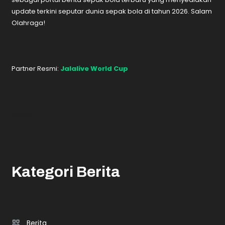
update terkini seputar dunia sepak bola di tahun 2026. Salam
Olahraga!
Partner Resmi:
Jalalive World Cup
Sunwin
Kategori Berita
Berita