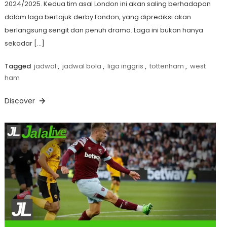
2024/2025. Kedua tim asal London ini akan saling berhadapan
dalam laga bertajuk derby London, yang diprediksi akan
berlangsung sengit dan penuh drama. Laga ini bukan hanya
sekadar […]
Tagged
jadwal
,
jadwal bola
,
liga inggris
,
tottenham
,
west
ham
Discover