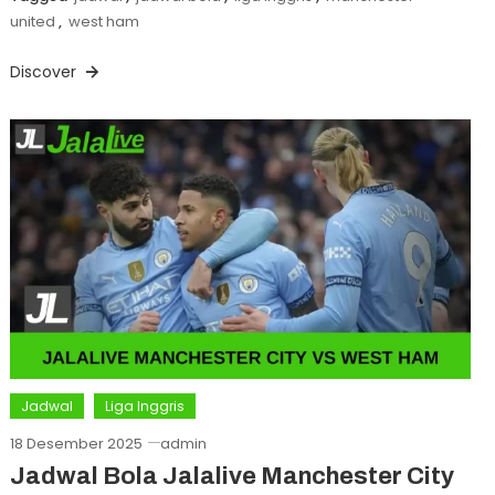
united
,
west ham
Discover
Jadwal
Liga Inggris
18 Desember 2025
admin
Jadwal Bola Jalalive Manchester City