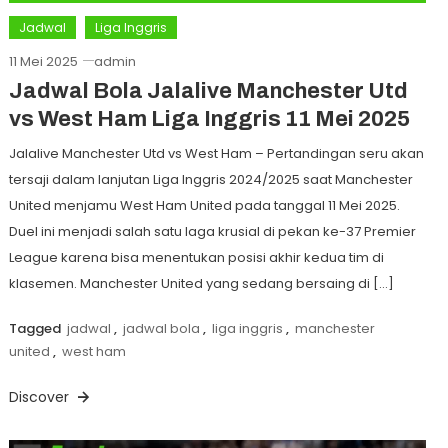
Jadwal
Liga Inggris
11 Mei 2025
admin
Jadwal Bola Jalalive Manchester Utd
vs West Ham Liga Inggris 11 Mei 2025
Jalalive Manchester Utd vs West Ham – Pertandingan seru akan
tersaji dalam lanjutan Liga Inggris 2024/2025 saat Manchester
United menjamu West Ham United pada tanggal 11 Mei 2025.
Duel ini menjadi salah satu laga krusial di pekan ke-37 Premier
League karena bisa menentukan posisi akhir kedua tim di
klasemen. Manchester United yang sedang bersaing di […]
Tagged
jadwal
,
jadwal bola
,
liga inggris
,
manchester
united
,
west ham
Discover