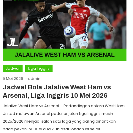
Jadwal
Liga Inggris
5 Mei 2026
admin
Jadwal Bola Jalalive West Ham vs
Arsenal, Liga Inggris 10 Mei 2026
Jalalive West Ham vs Arsenal – Pertandingan antara West Ham
United melawan Arsenal pada lanjutan Liga Inggris musim
2025/2026 menjadi salah satu laga yang paling dinantikan
pada pekan ini. Duel dua klub asal London ini selalu