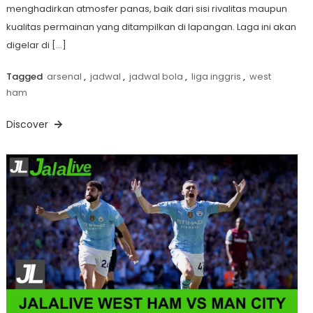
menghadirkan atmosfer panas, baik dari sisi rivalitas maupun
kualitas permainan yang ditampilkan di lapangan. Laga ini akan
digelar di […]
Tagged
arsenal
,
jadwal
,
jadwal bola
,
liga inggris
,
west
ham
Discover