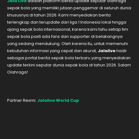
Jala Live
adalah platform berita update seputar olahraga
sepak bola yang memiliki jutaan penggemar di seluruh dunia
khususnya di tahun 2026. Kami menyediakan berita
terlengkap dan terupdate dari liga 1 Indonesia lokal hingga
ajang sepak bola internasional, karena kami tahu setiap tim
sepak bola pasti ada fans dan supporter di belakangnya
yang sedang mendukung. Oleh karena itu, untuk memenuhi
kebutuhan informasi yang cepat dan akurat,
Jalalive
hadir
sebagai portal berita sepak bola terbaru yang menyediakan
update terkini seputar dunia sepak bola di tahun 2026. Salam
Olahraga!
Partner Resmi:
Jalalive World Cup
Sunwin