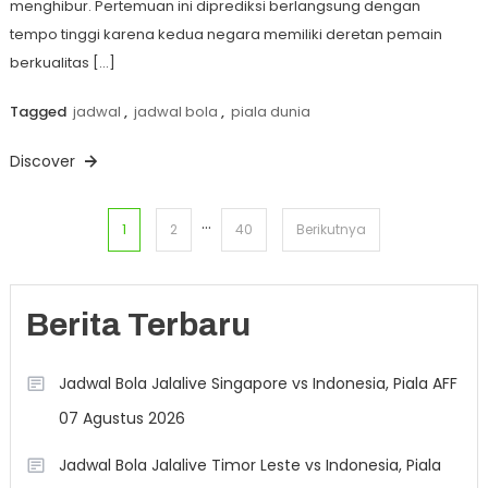
menghibur. Pertemuan ini diprediksi berlangsung dengan
tempo tinggi karena kedua negara memiliki deretan pemain
berkualitas […]
Tagged
jadwal
,
jadwal bola
,
piala dunia
Discover
…
Paginasi
1
2
40
Berikutnya
pos
Berita Terbaru
Jadwal Bola Jalalive Singapore vs Indonesia, Piala AFF
07 Agustus 2026
Jadwal Bola Jalalive Timor Leste vs Indonesia, Piala