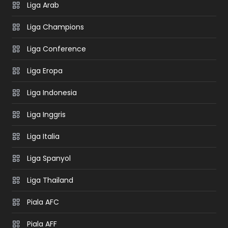
Liga Arab
Liga Champions
Liga Conference
Liga Eropa
Liga Indonesia
Liga Inggris
Liga Italia
Liga Spanyol
Liga Thailand
Piala AFC
Piala AFF