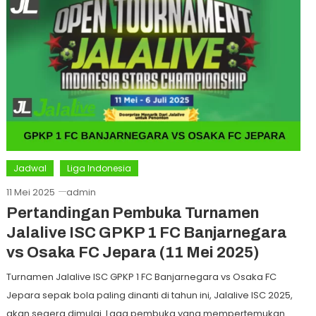
Jadwal
Liga Indonesia
11 Mei 2025
admin
Pertandingan Pembuka Turnamen
Jalalive ISC GPKP 1 FC Banjarnegara
vs Osaka FC Jepara (11 Mei 2025)
Turnamen Jalalive ISC GPKP 1 FC Banjarnegara vs Osaka FC
Jepara sepak bola paling dinanti di tahun ini, Jalalive ISC 2025,
akan segera dimulai. Laga pembuka yang mempertemukan