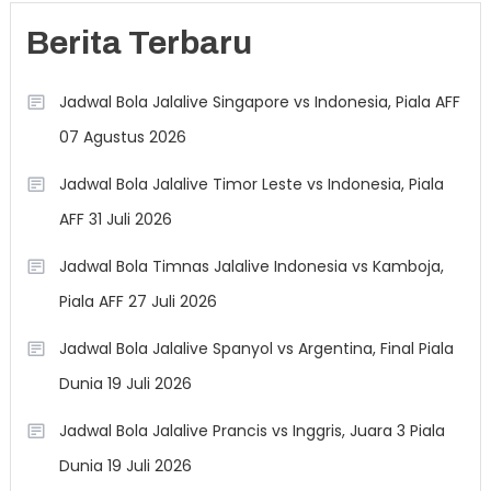
Berita Terbaru
Jadwal Bola Jalalive Singapore vs Indonesia, Piala AFF
07 Agustus 2026
Jadwal Bola Jalalive Timor Leste vs Indonesia, Piala
AFF 31 Juli 2026
Jadwal Bola Timnas Jalalive Indonesia vs Kamboja,
Piala AFF 27 Juli 2026
Jadwal Bola Jalalive Spanyol vs Argentina, Final Piala
Dunia 19 Juli 2026
Jadwal Bola Jalalive Prancis vs Inggris, Juara 3 Piala
Dunia 19 Juli 2026