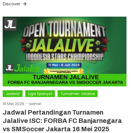
Discover
Jadwal
Liga Spanyol
Turnamen Jalalive
16 Mei 2025
admin
Jadwal Pertandingan Turnamen
Jalalive ISC: FORBA FC Banjarnegara
vs SMSoccer Jakarta 16 Mei 2025