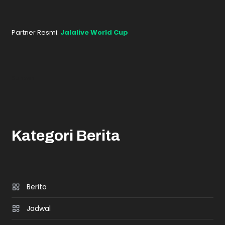
Partner Resmi:
Jalalive World Cup
Sunwin
Kategori Berita
Berita
Jadwal