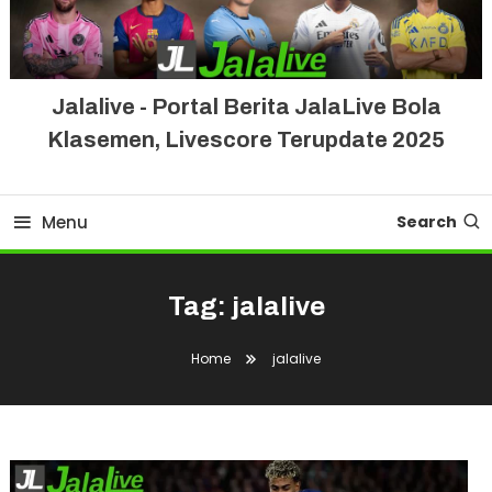
Jalalive - Portal Berita JalaLive Bola
Klasemen, Livescore Terupdate 2025
Menu
Search
Tag:
jalalive
Home
jalalive