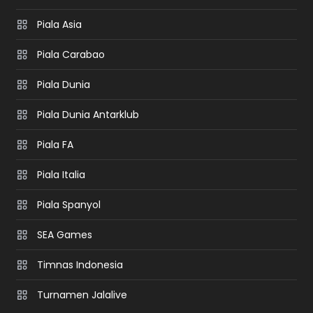
Piala Asia
Piala Carabao
Piala Dunia
Piala Dunia Antarklub
Piala FA
Piala Italia
Piala Spanyol
SEA Games
Timnas Indonesia
Turnamen Jalalive