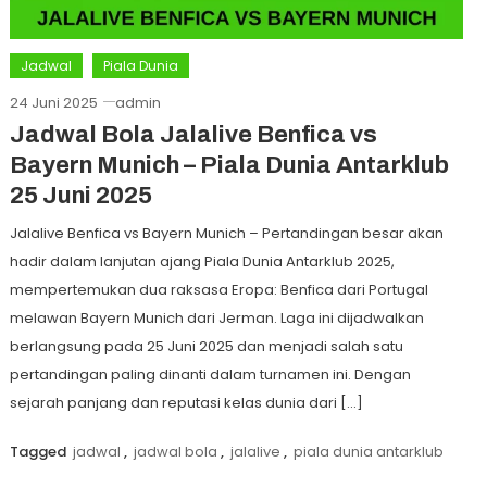
Jadwal
Piala Dunia
24 Juni 2025
admin
Jadwal Bola Jalalive Benfica vs
Bayern Munich – Piala Dunia Antarklub
25 Juni 2025
Jalalive Benfica vs Bayern Munich – Pertandingan besar akan
hadir dalam lanjutan ajang Piala Dunia Antarklub 2025,
mempertemukan dua raksasa Eropa: Benfica dari Portugal
melawan Bayern Munich dari Jerman. Laga ini dijadwalkan
berlangsung pada 25 Juni 2025 dan menjadi salah satu
pertandingan paling dinanti dalam turnamen ini. Dengan
sejarah panjang dan reputasi kelas dunia dari […]
Tagged
jadwal
,
jadwal bola
,
jalalive
,
piala dunia antarklub