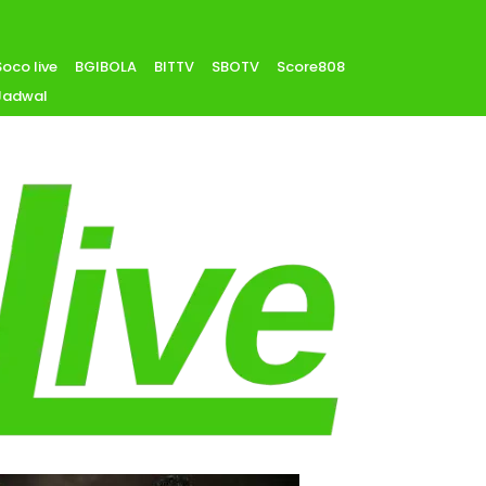
Soco live
BGIBOLA
BITTV
SBOTV
Score808
Jadwal