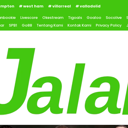
ampton
west ham
villarreal
valladolid
anbookie
Livescore
Okestream
Tigoals
Goaloo
Socolive
iar
SPB1
Go88
Tentang Kami
Kontak Kami
Privacy Policy