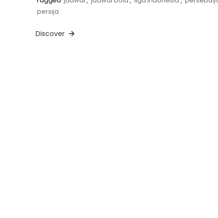
Tagged
jadwal
,
jadwal bola
,
liga indonesia
,
persebay
persija
Discover