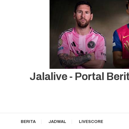
Portal Berita JalaLive Bola Klasemen, Livescore Terupdat
Jalalive
Jalalive - Portal Be
BERITA
JADWAL
LIVESCORE