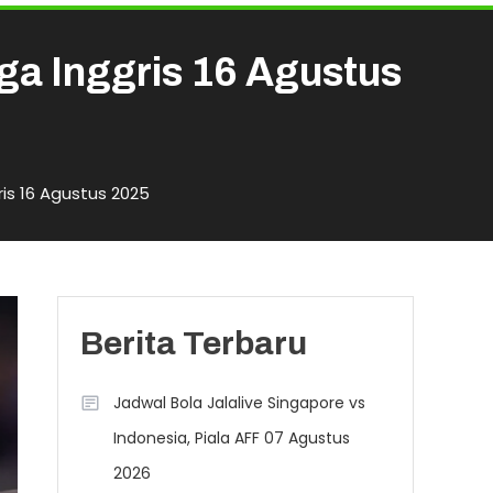
ga Inggris 16 Agustus
is 16 Agustus 2025
Berita Terbaru
Jadwal Bola Jalalive Singapore vs
Indonesia, Piala AFF 07 Agustus
2026