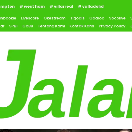
ampton
west ham
villarreal
valladolid
anbookie
Livescore
Okestream
Tigoals
Goaloo
Socolive
iar
SPB1
Go88
Tentang Kami
Kontak Kami
Privacy Policy