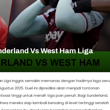
underland Vs West Ham Liga
5
an Liga Inggris semakin memanas dengan hadirnya laga seru
ustus 2025. Duel ini diprediksi akan menjadi tontonan
asi tinggi untuk meraih tiga poin penuh. Bagi Sunderland,
wa mereka siap kembali bersaing di level tertinggi setelah