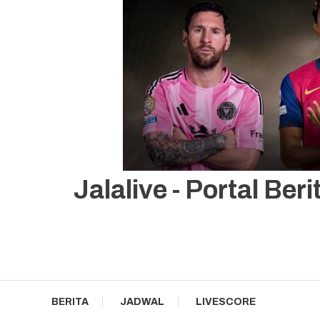
Portal Berita JalaLive Bola Klasemen, Livescore Terupdat
Jalalive
Jalalive - Portal Be
BERITA
JADWAL
LIVESCORE