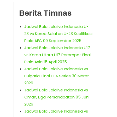
Berita Timnas
Jadwal Bola Jalalive Indonesia U-
23 vs Korea Selatan U-23 Kualifikasi
Piala AFC 09 September 2025
Jadwal Bola Jalalive Indonesia U17
vs Korea Utara U17 Perempat Final
Piala Asia 15 April 2025
Jadwal Bola Jalalive Indonesia vs
Bulgaria, Final FIFA Series 30 Maret
2026
Jadwal Bola Jalalive Indonesia vs
Oman, Liga Persahabatan 05 Juni
2026
Jadwal Bola Jalalive Indonesia vs