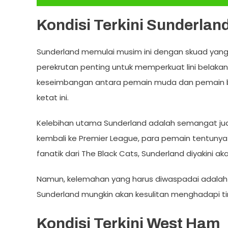
Kondisi Terkini Sunderlan
Sunderland memulai musim ini dengan skuad yan
perekrutan penting untuk memperkuat lini belaka
keseimbangan antara pemain muda dan pemain be
ketat ini.
Kelebihan utama Sunderland adalah semangat jua
kembali ke Premier League, para pemain tentunya 
fanatik dari The Black Cats, Sunderland diyakini a
Namun, kelemahan yang harus diwaspadai adalah 
Sunderland mungkin akan kesulitan menghadapi t
Kondisi Terkini West Ham