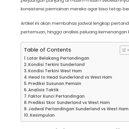
perjuangan panjang di musim-musim sebelumnya
konsistensi permainan mereka agar bisa tetap ber
Artikel ini akan membahas jadwal lengkap pertandin
pertemuan, hingga analisis peluang kemenangan 
Table of Contents
Latar Belakang Pertandingan
Kondisi Terkini Sunderland
Kondisi Terkini West Ham
Head to Head Sunderland vs West Ham
Prediksi Susunan Pemain
Analisis Taktik
Faktor Kunci Pertandingan
Prediksi Skor Sunderland vs West Ham
Jadwal Pertandingan Sunderland vs West Ham
Kesimpulan