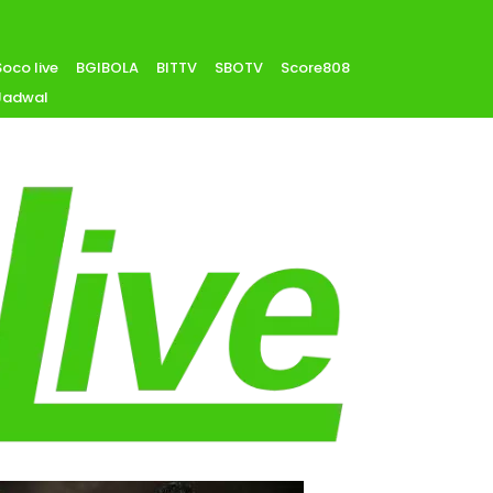
Soco live
BGIBOLA
BITTV
SBOTV
Score808
Jadwal