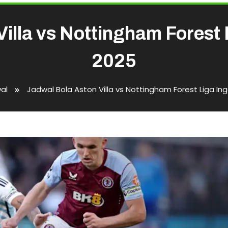
illa vs Nottingham Forest L
2025
al
Jadwal Bola Aston Villa vs Nottingham Forest Liga Ingg