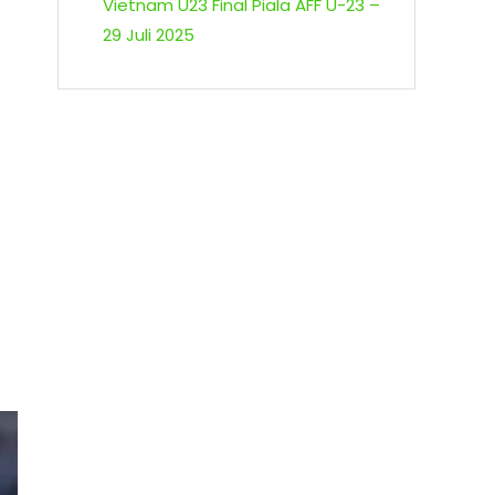
Vietnam U23 Final Piala AFF U-23 –
29 Juli 2025