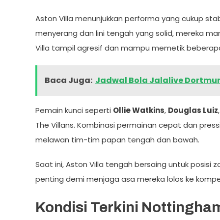
Aston Villa menunjukkan performa yang cukup sta
menyerang dan lini tengah yang solid, mereka mam
Villa tampil agresif dan mampu memetik bebera
Baca Juga:
Jadwal Bola Jalalive Dortmun
Pemain kunci seperti
Ollie Watkins
,
Douglas Luiz
The Villans. Kombinasi permainan cepat dan press
melawan tim-tim papan tengah dan bawah.
Saat ini, Aston Villa tengah bersaing untuk posi
penting demi menjaga asa mereka lolos ke kompe
Kondisi Terkini Nottingha