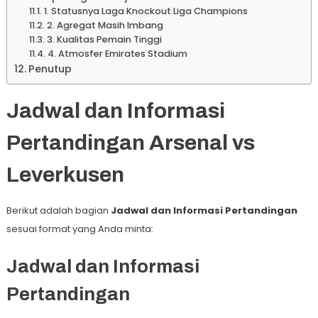
1. Statusnya Laga Knockout Liga Champions
2. Agregat Masih Imbang
3. Kualitas Pemain Tinggi
4. Atmosfer Emirates Stadium
Penutup
Jadwal dan Informasi
Pertandingan Arsenal vs
Leverkusen
Berikut adalah bagian
Jadwal dan Informasi Pertandingan
sesuai format yang Anda minta:
Jadwal dan Informasi
Pertandingan