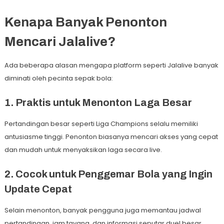
Kenapa Banyak Penonton
Mencari Jalalive?
Ada beberapa alasan mengapa platform seperti Jalalive banyak
diminati oleh pecinta sepak bola:
1. Praktis untuk Menonton Laga Besar
Pertandingan besar seperti Liga Champions selalu memiliki
antusiasme tinggi. Penonton biasanya mencari akses yang cepat
dan mudah untuk menyaksikan laga secara live.
2. Cocok untuk Penggemar Bola yang Ingin
Update Cepat
Selain menonton, banyak pengguna juga memantau jadwal
pertandingan, jam tayang, dan informasi seputar duel besar