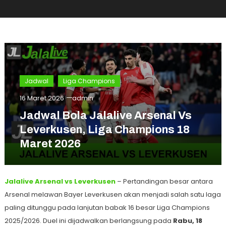
Jadwal
Liga Champions
16 Maret 2026
admin
Jadwal Bola Jalalive Arsenal Vs
Leverkusen, Liga Champions 18
Maret 2026
Jalalive Arsenal vs Leverkusen
– Pertandingan besar antara
Arsenal melawan Bayer Leverkusen akan menjadi salah satu laga
paling ditunggu pada lanjutan babak 16 besar Liga Champions
2025/2026. Duel ini dijadwalkan berlangsung pada
Rabu, 18