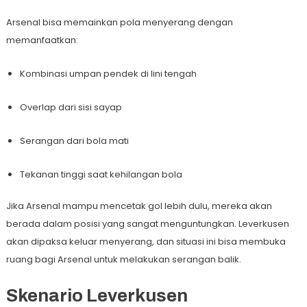
Arsenal bisa memainkan pola menyerang dengan
memanfaatkan:
Kombinasi umpan pendek di lini tengah
Overlap dari sisi sayap
Serangan dari bola mati
Tekanan tinggi saat kehilangan bola
Jika Arsenal mampu mencetak gol lebih dulu, mereka akan
berada dalam posisi yang sangat menguntungkan. Leverkusen
akan dipaksa keluar menyerang, dan situasi ini bisa membuka
ruang bagi Arsenal untuk melakukan serangan balik.
Skenario Leverkusen