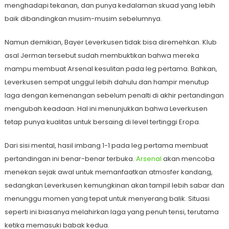
menghadapi tekanan, dan punya kedalaman skuad yang lebih
baik dibandingkan musim-musim sebelumnya.
Namun demikian, Bayer Leverkusen tidak bisa diremehkan. Klub
asal Jerman tersebut sudah membuktikan bahwa mereka
mampu membuat Arsenal kesulitan pada leg pertama. Bahkan,
Leverkusen sempat unggul lebih dahulu dan hampir menutup
laga dengan kemenangan sebelum penalti di akhir pertandingan
mengubah keadaan. Hal ini menunjukkan bahwa Leverkusen
tetap punya kualitas untuk bersaing di level tertinggi Eropa.
Dari sisi mental, hasil imbang 1-1 pada leg pertama membuat
pertandingan ini benar-benar terbuka.
Arsenal
akan mencoba
menekan sejak awal untuk memanfaatkan atmosfer kandang,
sedangkan Leverkusen kemungkinan akan tampil lebih sabar dan
menunggu momen yang tepat untuk menyerang balik. Situasi
seperti ini biasanya melahirkan laga yang penuh tensi, terutama
ketika memasuki babak kedua.