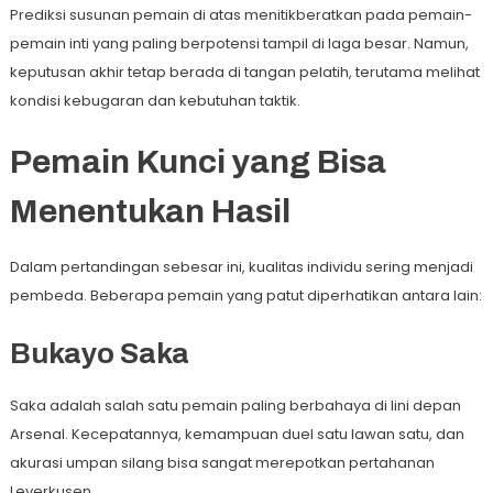
Prediksi susunan pemain di atas menitikberatkan pada pemain-
pemain inti yang paling berpotensi tampil di laga besar. Namun,
keputusan akhir tetap berada di tangan pelatih, terutama melihat
kondisi kebugaran dan kebutuhan taktik.
Pemain Kunci yang Bisa
Menentukan Hasil
Dalam pertandingan sebesar ini, kualitas individu sering menjadi
pembeda. Beberapa pemain yang patut diperhatikan antara lain:
Bukayo Saka
Saka adalah salah satu pemain paling berbahaya di lini depan
Arsenal. Kecepatannya, kemampuan duel satu lawan satu, dan
akurasi umpan silang bisa sangat merepotkan pertahanan
Leverkusen.