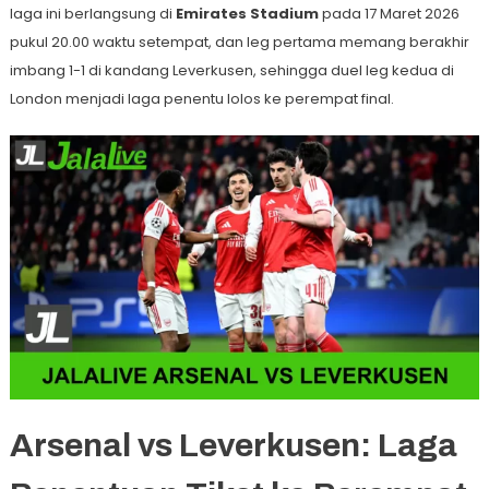
laga ini berlangsung di
Emirates Stadium
pada 17 Maret 2026
pukul 20.00 waktu setempat, dan leg pertama memang berakhir
imbang 1-1 di kandang Leverkusen, sehingga duel leg kedua di
London menjadi laga penentu lolos ke perempat final.
Arsenal vs Leverkusen: Laga