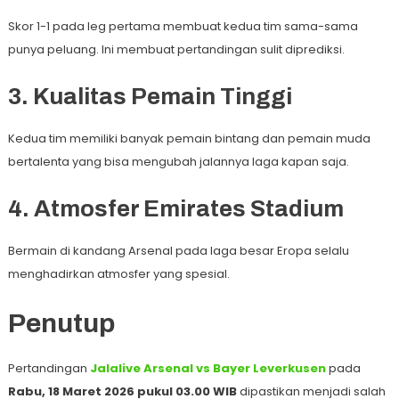
Skor 1-1 pada leg pertama membuat kedua tim sama-sama
punya peluang. Ini membuat pertandingan sulit diprediksi.
3. Kualitas Pemain Tinggi
Kedua tim memiliki banyak pemain bintang dan pemain muda
bertalenta yang bisa mengubah jalannya laga kapan saja.
4. Atmosfer Emirates Stadium
Bermain di kandang Arsenal pada laga besar Eropa selalu
menghadirkan atmosfer yang spesial.
Penutup
Pertandingan
Jalalive Arsenal vs Bayer Leverkusen
pada
Rabu, 18 Maret 2026 pukul 03.00 WIB
dipastikan menjadi salah