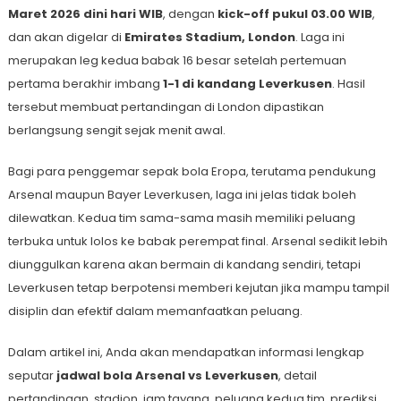
Maret 2026 dini hari WIB
, dengan
kick-off pukul 03.00 WIB
,
dan akan digelar di
Emirates Stadium, London
. Laga ini
merupakan leg kedua babak 16 besar setelah pertemuan
pertama berakhir imbang
1-1 di kandang Leverkusen
. Hasil
tersebut membuat pertandingan di London dipastikan
berlangsung sengit sejak menit awal.
Bagi para penggemar sepak bola Eropa, terutama pendukung
Arsenal maupun Bayer Leverkusen, laga ini jelas tidak boleh
dilewatkan. Kedua tim sama-sama masih memiliki peluang
terbuka untuk lolos ke babak perempat final. Arsenal sedikit lebih
diunggulkan karena akan bermain di kandang sendiri, tetapi
Leverkusen tetap berpotensi memberi kejutan jika mampu tampil
disiplin dan efektif dalam memanfaatkan peluang.
Dalam artikel ini, Anda akan mendapatkan informasi lengkap
seputar
jadwal bola Arsenal vs Leverkusen
, detail
pertandingan, stadion, jam tayang, peluang kedua tim, prediksi