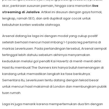
skor, perkiraan susunan pemain, hingga cara menonton
live
streaming di Jalalive
. Artikel ini disusun dengan gaya formal,
lengkap, ramah SEO, dan anti duplikat agar cocok untuk
kebutuhan konten website olahraga.
Arsenal datang ke laga ini dengan modal yang cukup positif
setelah berhasil mencuri hasil imbang 1-1 pada leg pertama di
markas Leverkusen. Pada pertandingan tersebut, Arsenal sempat
tertinggal lebih dahulu sebelum akhirnya menyamakan
kedudukan melalui gol penalti Kai Havertz di menit-menit akhir.
Hasil itu membuat The Gunners kini hanya butuh kemenangan di
kandang untuk memastikan langkah ke fase berikutnya.
Sementara itu, Leverkusen tentu datang dengan tekad besar
untuk mencuri hasil maksimal di London dan membungkam publik
tuan rumah.
Laga ini juga menarik karena mempertemukan dua tim dengan