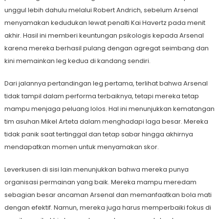
unggul lebih dahulu melalui Robert Andrich, sebelum Arsenal
menyamakan kedudukan lewat penalti Kai Havertz pada menit
akhir. Hasil ini memberi keuntungan psikologis kepada Arsenal
karena mereka berhasil pulang dengan agregat seimbang dan
kini memainkan leg kedua di kandang sendiri.
Dari jalannya pertandingan leg pertama, terlihat bahwa Arsenal
tidak tampil dalam performa terbaiknya, tetapi mereka tetap
mampu menjaga peluang lolos. Hal ini menunjukkan kematangan
tim asuhan Mikel Arteta dalam menghadapi laga besar. Mereka
tidak panik saat tertinggal dan tetap sabar hingga akhirnya
mendapatkan momen untuk menyamakan skor.
Leverkusen di sisi lain menunjukkan bahwa mereka punya
organisasi permainan yang baik. Mereka mampu meredam
sebagian besar ancaman Arsenal dan memanfaatkan bola mati
dengan efektif. Namun, mereka juga harus memperbaiki fokus di