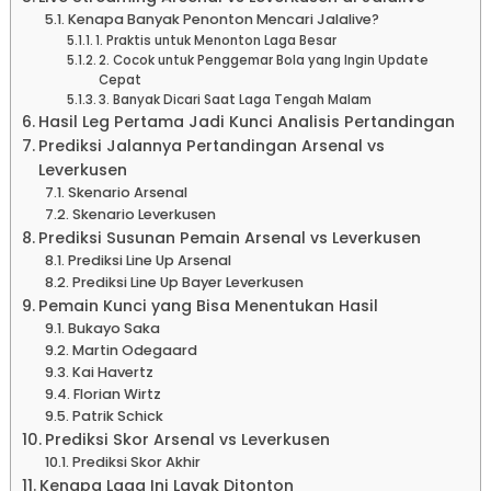
Kenapa Banyak Penonton Mencari Jalalive?
1. Praktis untuk Menonton Laga Besar
2. Cocok untuk Penggemar Bola yang Ingin Update
Cepat
3. Banyak Dicari Saat Laga Tengah Malam
Hasil Leg Pertama Jadi Kunci Analisis Pertandingan
Prediksi Jalannya Pertandingan Arsenal vs
Leverkusen
Skenario Arsenal
Skenario Leverkusen
Prediksi Susunan Pemain Arsenal vs Leverkusen
Prediksi Line Up Arsenal
Prediksi Line Up Bayer Leverkusen
Pemain Kunci yang Bisa Menentukan Hasil
Bukayo Saka
Martin Odegaard
Kai Havertz
Florian Wirtz
Patrik Schick
Prediksi Skor Arsenal vs Leverkusen
Prediksi Skor Akhir
Kenapa Laga Ini Layak Ditonton