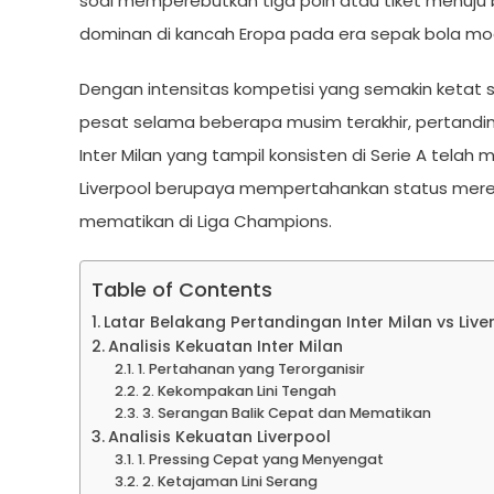
soal memperebutkan tiga poin atau tiket menuju b
dominan di kancah Eropa pada era sepak bola mo
Dengan intensitas kompetisi yang semakin keta
pesat selama beberapa musim terakhir, pertandingan
Inter Milan yang tampil konsisten di Serie A telah 
Liverpool berupaya mempertahankan status merek
mematikan di Liga Champions.
Table of Contents
Latar Belakang Pertandingan Inter Milan vs Live
Analisis Kekuatan Inter Milan
1. Pertahanan yang Terorganisir
2. Kekompakan Lini Tengah
3. Serangan Balik Cepat dan Mematikan
Analisis Kekuatan Liverpool
1. Pressing Cepat yang Menyengat
2. Ketajaman Lini Serang