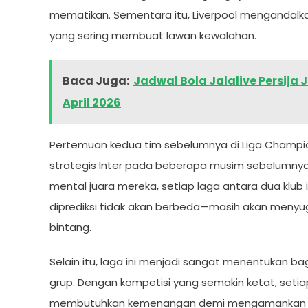
mematikan. Sementara itu, Liverpool mengandalkan 
yang sering membuat lawan kewalahan.
Baca Juga:
Jadwal Bola Jalalive Persija 
April 2026
Pertemuan kedua tim sebelumnya di Liga Champio
strategis Inter pada beberapa musim sebelumnya
mental juara mereka, setiap laga antara dua klub 
diprediksi tidak akan berbeda—masih akan menyug
bintang.
Selain itu, laga ini menjadi sangat menentukan b
grup. Dengan kompetisi yang semakin ketat, setiap
membutuhkan kemenangan demi mengamankan pel