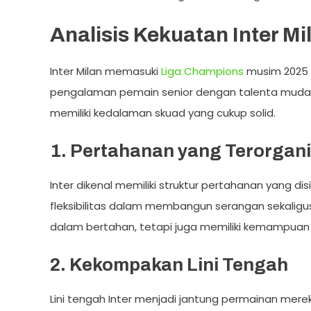
Analisis Kekuatan Inter Mi
Inter Milan memasuki
Liga Champions
musim 2025 
pengalaman pemain senior dengan talenta muda ya
memiliki kedalaman skuad yang cukup solid.
1. Pertahanan yang Terorgani
Inter dikenal memiliki struktur pertahanan yang d
fleksibilitas dalam membangun serangan sekaligus 
dalam bertahan, tetapi juga memiliki kemampuan d
2. Kekompakan Lini Tengah
Lini tengah Inter menjadi jantung permainan mer