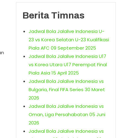
Berita Timnas
Jadwal Bola Jalalive Indonesia U-
23 vs Korea Selatan U-23 Kualifikasi
Piala AFC 09 September 2025
an
Jadwal Bola Jalalive Indonesia U17
vs Korea Utara U17 Perempat Final
Piala Asia 15 April 2025
Jadwal Bola Jalalive Indonesia vs
Bulgaria, Final FIFA Series 30 Maret
2026
Jadwal Bola Jalalive Indonesia vs
Oman, Liga Persahabatan 05 Juni
2026
Jadwal Bola Jalalive Indonesia vs