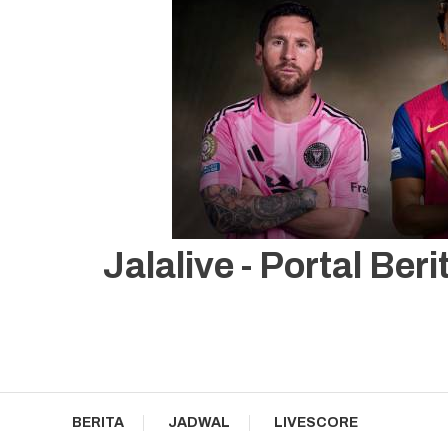
Portal Berita JalaLive Bola Klasemen, Livescore Terupdat
Jalalive
Jalalive - Portal Be
BERITA
JADWAL
LIVESCORE