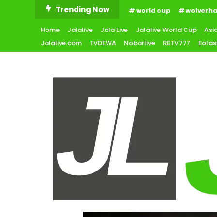
Skip
Trending Now
world cup
wolverh
To
Home
Jalalive
Jala Live
Jalalive World Cup
Asi
Content
Jalalive.com
TVDEWA
Nobarlive
RBTV777
Bolas