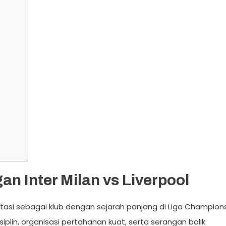
n Inter Milan vs Liverpool
utasi sebagai klub dengan sejarah panjang di Liga Champions
iplin, organisasi pertahanan kuat, serta serangan balik