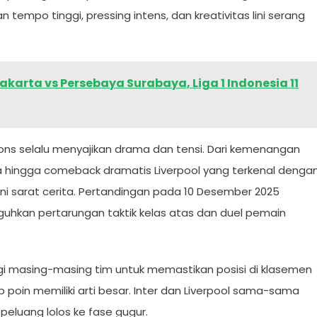
tempo tinggi, pressing intens, dan kreativitas lini serang
Jakarta vs Persebaya Surabaya, Liga 1 Indonesia 11
ns selalu menyajikan drama dan tensi. Dari kemenangan
 hingga comeback dramatis Liverpool yang terkenal denga
ini sarat cerita. Pertandingan pada 10 Desember 2025
uhkan pertarungan taktik kelas atas dan duel pemain
agi masing-masing tim untuk memastikan posisi di klasemen
 poin memiliki arti besar. Inter dan Liverpool sama-sama
uang lolos ke fase gugur.