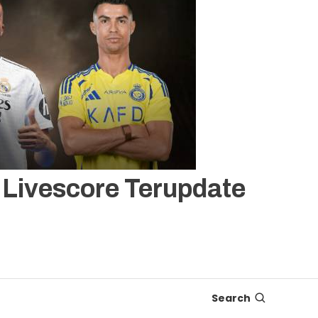
, Livescore Terupdate
Search