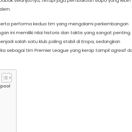
abak selanjutnya, tetapi juga pembuktian siapa yang lebih
dern.
t serta performa kedua tim yang mengalami perkembangan
 ini memiliki nilai historis dan taktis yang sangat penting.
menjadi salah satu klub paling stabil di Eropa, sedangkan
a sebagai tim Premier League yang kerap tampil agresif d
rpool