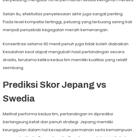
Selain itu, efektivitas penyelesaian akhir juga sangat penting.
Pada level kompetisi tertinggi, peluang yang terbuang sering kali
menjadi penyebab kegagalan meraih kemenangan.
Konsentrasi selama 90 menit penuh juga tidak boleh diabaikan.
Kesalahan kecil dapat mengubah hasil pertandingan secara
drastis, terutama ketika kedua tim memiliki kualitas yang relatif
seimbang.
Prediksi Skor Jepang vs
Swedia
Melihat performa kedua tim, pertandingan ini diprediksi
berlangsung ketat dan penuh strategi. Jepang memiliki
keunggulan dalam hal kecepatan permainan serta kemampuan