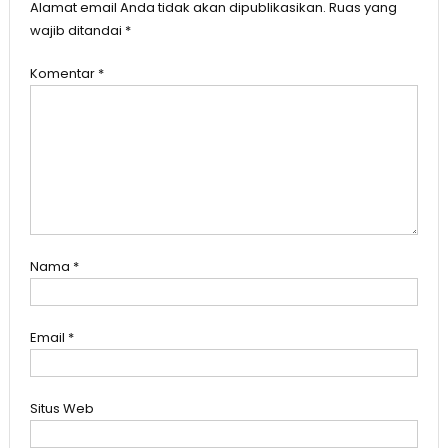
Alamat email Anda tidak akan dipublikasikan.
Ruas yang
wajib ditandai
*
Komentar
*
Nama
*
Email
*
Situs Web