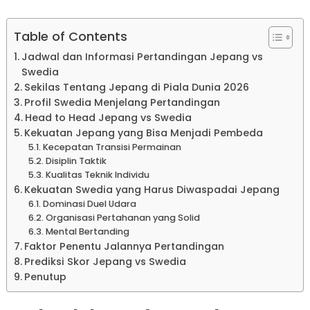
Table of Contents
Jadwal dan Informasi Pertandingan Jepang vs
Swedia
Sekilas Tentang Jepang di Piala Dunia 2026
Profil Swedia Menjelang Pertandingan
Head to Head Jepang vs Swedia
Kekuatan Jepang yang Bisa Menjadi Pembeda
Kecepatan Transisi Permainan
Disiplin Taktik
Kualitas Teknik Individu
Kekuatan Swedia yang Harus Diwaspadai Jepang
Dominasi Duel Udara
Organisasi Pertahanan yang Solid
Mental Bertanding
Faktor Penentu Jalannya Pertandingan
Prediksi Skor Jepang vs Swedia
Penutup