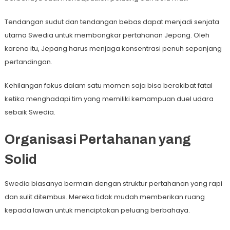
Tendangan sudut dan tendangan bebas dapat menjadi senjata
utama Swedia untuk membongkar pertahanan Jepang. Oleh
karena itu, Jepang harus menjaga konsentrasi penuh sepanjang
pertandingan.
Kehilangan fokus dalam satu momen saja bisa berakibat fatal
ketika menghadapi tim yang memiliki kemampuan duel udara
sebaik Swedia.
Organisasi Pertahanan yang
Solid
Swedia biasanya bermain dengan struktur pertahanan yang rapi
dan sulit ditembus. Mereka tidak mudah memberikan ruang
kepada lawan untuk menciptakan peluang berbahaya.