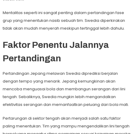
Mentalitas seperti ini sangat penting dalam pertandingan fase
grup yang menentukan nasib sebuah tim. Swedia diperkirakan
tidak akan mudah menyerah meskipun tertinggal lebih dahulu.
Faktor Penentu Jalannya
Pertandingan
Pertandingan Jepang melawan Swedia diprediksi berjalan
dengan tempo yang menarik. Jepang kemungkinan akan
mencoba menguasai bola dan membangun serangan dari lini
tengah. Sebaliknya, Swedia mungkin lebih mengandalkan
efektivitas serangan dan memanfaatkan peluang dari bola mati.
Pertarungan di sektor tengah akan menjadi salah satu faktor
paling menentukan. Tim yang mampu mengendalikan lini tengah
berpeluang mengatur ritme permainan sesuai keinginan mereka.