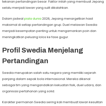
tekanan pertandingan besar. Faktor inilah yang membuat Jepang
selalu menjadi lawan yang sulit dikalahkan.
Dalam jadwal
piala dunia
2026, Jepang menargetkan hasil
maksimal di setiap pertandingan grup. Duel melawan Swedia
menjadi kesempatan penting untuk mengamankan poin dan
meningkatkan peluang lolos ke fase gugur.
Profil Swedia Menjelang
Pertandingan
Swedia merupakan salah satu negara yang memiliki sejarah
panjang dalam sepak bola internasional. Mereka dikenal
sebagai tim yang mengandalkan kekuatan fisik, duel udara, dan
organisasi pertahanan yang solid.
Karakter permainan Swedia sering kali membuat lawan kesulitan