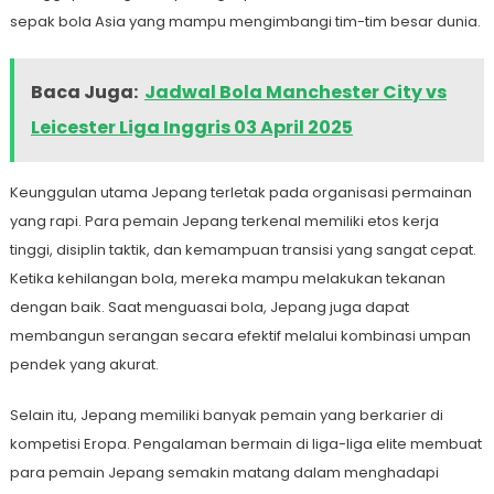
sepak bola Asia yang mampu mengimbangi tim-tim besar dunia.
Baca Juga:
Jadwal Bola Manchester City vs
Leicester Liga Inggris 03 April 2025
Keunggulan utama Jepang terletak pada organisasi permainan
yang rapi. Para pemain Jepang terkenal memiliki etos kerja
tinggi, disiplin taktik, dan kemampuan transisi yang sangat cepat.
Ketika kehilangan bola, mereka mampu melakukan tekanan
dengan baik. Saat menguasai bola, Jepang juga dapat
membangun serangan secara efektif melalui kombinasi umpan
pendek yang akurat.
Selain itu, Jepang memiliki banyak pemain yang berkarier di
kompetisi Eropa. Pengalaman bermain di liga-liga elite membuat
para pemain Jepang semakin matang dalam menghadapi