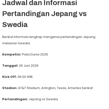
Jadwal dan Informasi
Pertandingan Jepang vs
Swedia
Berikut informasi lengkap mengenai pertandingan Jepang
melawan Swedia:
Kompetisi:
Piala Dunia 2026
Tanggal:
26 Juni 2026
Kick Off:
06:00 WIB
Stadion:
AT&T Stadium, Arlington, Texas, Amerika Serikat
Pertandingan:
Jepang vs Swedia