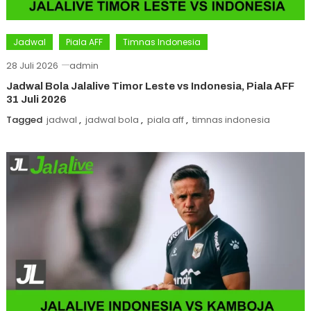
Jadwal
Piala AFF
Timnas Indonesia
28 Juli 2026
admin
Jadwal Bola Jalalive Timor Leste vs Indonesia, Piala AFF
31 Juli 2026
Tagged
jadwal
,
jadwal bola
,
piala aff
,
timnas indonesia