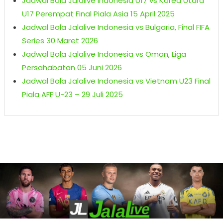
Jadwal Bola Jalalive Indonesia U17 vs Korea Utara
U17 Perempat Final Piala Asia 15 April 2025
Jadwal Bola Jalalive Indonesia vs Bulgaria, Final FIFA
Series 30 Maret 2026
Jadwal Bola Jalalive Indonesia vs Oman, Liga
Persahabatan 05 Juni 2026
Jadwal Bola Jalalive Indonesia vs Vietnam U23 Final
Piala AFF U-23 – 29 Juli 2025