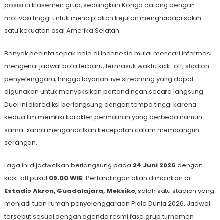
posisi di klasemen grup, sedangkan Kongo datang dengan
motivasi tinggi untuk menciptakan kejutan menghadapi salah
satu kekuatan asal Amerika Selatan.
Banyak pecinta sepak bola di Indonesia mulai mencari informasi
mengenai jadwal bola terbaru, termasuk waktu kick-off, stadion
penyelenggara, hingga layanan live streaming yang dapat
digunakan untuk menyaksikan pertandingan secara langsung.
Duel ini diprediksi berlangsung dengan tempo tinggi karena
kedua tim memiliki karakter permainan yang berbeda namun
sama-sama mengandalkan kecepatan dalam membangun
serangan.
Laga ini dijadwalkan berlangsung pada
24 Juni 2026
dengan
kick-off pukul
09.00 WIB
. Pertandingan akan dimainkan di
Estadio Akron, Guadalajara, Meksiko
, salah satu stadion yang
menjadi tuan rumah penyelenggaraan Piala Dunia 2026. Jadwal
tersebut sesuai dengan agenda resmi fase grup turnamen.