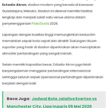
Estadio Akron
, stadion modern yang berada di kawasan
Guadalajara, Meksiko. Stadion ini dikenal memiliki fasilitas
lengkap dan menjadi salah satu venue utama dalam
penyelenggaraan
Piala Dunia
2026.
Lapangan dengan kualitas tinggi memungkinkan kedua tim
memainkan sepak bola cepat dan atraktif. Dukungan ribuan
suporter yang hadir di stadion diperkirakan akan menciptakan
atmosfer pertandingan yang sangat meriah.
Selain memiliki kapasitas besar, Estadio Akron juga telah
berpengalaman menggelar pertandingan internasional
sehingga seluruh aspek operasional pertandingan diperkirakan
berjalan dengan baik.
Baca Juga:
Jadwal Bola Jalalive Everton vs
Manchester City, Liga Inggris 05 Mei 2026