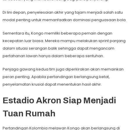
Di lini depan, penyelesaian akhir yang tajam menjadi salah satu
modal penting untuk memanfaatkan dominasi penguasaan bola.
Sementara itu, Kongo memiliki beberapa pemain dengan
kecepatan luar biasa. Mereka mampu melakukan sprint panjang
dalam situasi serangan balik sehingga dapat mengancam
pertahanan lawan hanya dalam beberapa sentuhan.
Penjaga gawang kedua tim juga diperkirakan akan memainkan
peran penting. Apabila pertandingan berlangsung ketat,
penyelamatan krusial dapat menentukan hasil akhir.
Estadio Akron Siap Menjadi
Tuan Rumah
Pertandingan Kolombia melawan Kongo akan berlangsung di