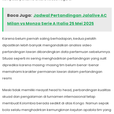
Baca Juga:
Jadwal Pertandingan Jalalive AC
Milan vs Monza Serie A Italia 25 Mei 2025
Karena belum pernah saling berhadapan, kedua pelatih
dipastikan lebih banyak mengandalkan analisis video
pertandingan lawan dibandingkan data pertemuan sebelumnya.
Situasi seperti ini sering menghadirkan pertandingan yang sulit
diprediksi karena masing-masing tim belum benar-benar
memahami karakter permainan lawan dalam pertandingan
resmi.
Meski tidak memiliki riwayat head to head, perbandingan kualitas
skuad dan pengalaman di turnamen internasional tetap
membuat Kolombia berada sedikit di atas Kongo. Namun sepak
bola selalu menghadirkan kemungkinan kejutan apabila tim yang