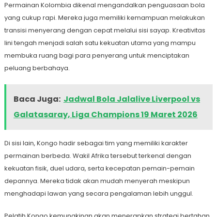
Permainan Kolombia dikenal mengandalkan penguasaan bola
yang cukup rapi. Mereka juga memiliki kemampuan melakukan
transisi menyerang dengan cepat melalui sisi sayap. Kreativitas
lini tengah menjadi salah satu kekuatan utama yang mampu
membuka ruang bagi para penyerang untuk menciptakan
peluang berbahaya.
Baca Juga:
Jadwal Bola Jalalive Liverpool vs
Galatasaray, Liga Champions 19 Maret 2026
Di sisi lain, Kongo hadir sebagai tim yang memiliki karakter
permainan berbeda. Wakil Afrika tersebut terkenal dengan
kekuatan fisik, duel udara, serta kecepatan pemain-pemain
depannya. Mereka tidak akan mudah menyerah meskipun
menghadapi lawan yang secara pengalaman lebih unggul.
Pelatih Kongo kemungkinan akan menerapkan strategi bertahan