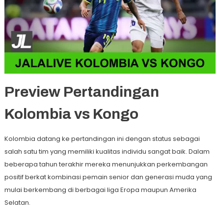
Preview Pertandingan
Kolombia vs Kongo
Kolombia datang ke pertandingan ini dengan status sebagai
salah satu tim yang memiliki kualitas individu sangat baik. Dalam
beberapa tahun terakhir mereka menunjukkan perkembangan
positif berkat kombinasi pemain senior dan generasi muda yang
mulai berkembang di berbagai liga Eropa maupun Amerika
Selatan.