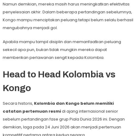
Namun demikian, mereka masih harus meningkatkan efektivitas
penyelesaian akhir. Dalam beberapa pertandingan sebelumnya,
Kongo mampu menciptakan peluang tetapi belum selalu berhasil
mengubahnya menjadi gol.
Apabila mampu tampil disiplin dan memanfaatkan peluang
sekecil apa pun, bukan tidak mungkin mereka dapat
memberikan perlawanan sengit kepada Kolombia.
Head to Head Kolombia vs
Kongo
Secara historis,
Kolombia dan Kongo belum memiliki
catatan pertemuan resmi
di ajang internasional senior
sebelum pertandingan fase grup Piala Dunia 2026 ini. Dengan
demikian, laga pada 24 Juni 2026 akan menjadi pertemuan
kompetitif pertama antara kedua negara.