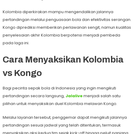
Kolombia diperkirakan mampu mengendalikan jalannya
pertandingan melalui penguasaan bola dan efektivitas serangan.
Kongo diprediksi memberikan perlawanan sengit, namun kualitas
penyelesaian akhir Kolombia berpotensi menjadi pembeda
pada laga ini.
Cara Menyaksikan Kolombia
vs Kongo
Bagi pecinta sepak bola di Indonesia yang ingin mengikuti
pertandingan secara langsung,
Jalalive
menjadi salah satu
pilihan untuk menyaksikan duel Kolombia melawan Kongo.
Melalui layanan tersebut, penggemar dapat mengikuti jalannya
pertandingan sesuai jadwal yang telah ditentukan, termasuk
menyaksikan aksi kedua tim sejak kick-off hingga peluit panjang