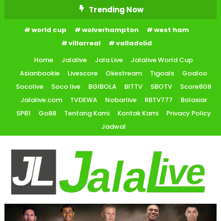
Skip
Trending Now
To
world cup
wolverhampton
west ham
Content
villarreal
valladolid
Home
Jalalive
Jala Live
Jalalive World Cup
Asianbookie
Livescore
Okestream
Tigoals
Goaloo
Socolive
Soco live
BGIBOLA
BITTV
SBOTV
Score808
Jalalive.com
TVDEWA
Nobarlive
RBTV777
Bolasiar
SPB1
Go88
Tentang Kami
Kontak Kami
Privacy Policy
Jadwal
Portal Berita JalaLive Bola Klasemen, Livescore Terupdate 2025
Jalalive