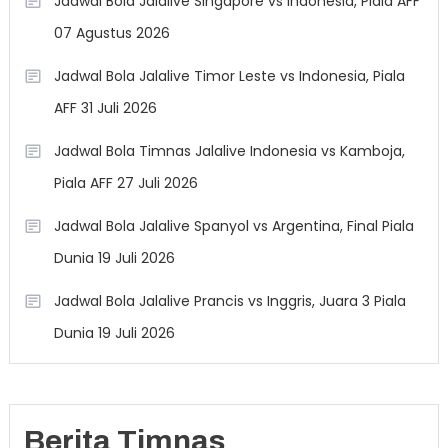
Jadwal Bola Jalalive Singapore vs Indonesia, Piala AFF
07 Agustus 2026
Jadwal Bola Jalalive Timor Leste vs Indonesia, Piala
AFF 31 Juli 2026
Jadwal Bola Timnas Jalalive Indonesia vs Kamboja,
Piala AFF 27 Juli 2026
Jadwal Bola Jalalive Spanyol vs Argentina, Final Piala
Dunia 19 Juli 2026
Jadwal Bola Jalalive Prancis vs Inggris, Juara 3 Piala
Dunia 19 Juli 2026
Berita Timnas