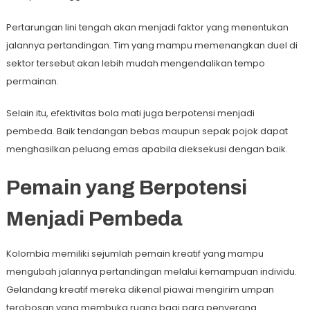
Pertarungan lini tengah akan menjadi faktor yang menentukan
jalannya pertandingan. Tim yang mampu memenangkan duel di
sektor tersebut akan lebih mudah mengendalikan tempo
permainan.
Selain itu, efektivitas bola mati juga berpotensi menjadi
pembeda. Baik tendangan bebas maupun sepak pojok dapat
menghasilkan peluang emas apabila dieksekusi dengan baik.
Pemain yang Berpotensi
Menjadi Pembeda
Kolombia memiliki sejumlah pemain kreatif yang mampu
mengubah jalannya pertandingan melalui kemampuan individu.
Gelandang kreatif mereka dikenal piawai mengirim umpan
terobosan yang membuka ruang bagi para penyerang.