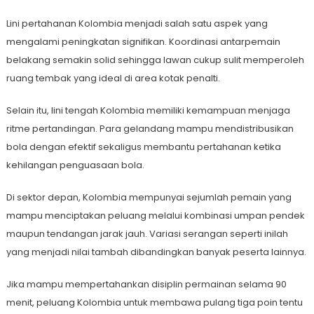
Lini pertahanan Kolombia menjadi salah satu aspek yang
mengalami peningkatan signifikan. Koordinasi antarpemain
belakang semakin solid sehingga lawan cukup sulit memperoleh
ruang tembak yang ideal di area kotak penalti.
Selain itu, lini tengah Kolombia memiliki kemampuan menjaga
ritme pertandingan. Para gelandang mampu mendistribusikan
bola dengan efektif sekaligus membantu pertahanan ketika
kehilangan penguasaan bola.
Di sektor depan, Kolombia mempunyai sejumlah pemain yang
mampu menciptakan peluang melalui kombinasi umpan pendek
maupun tendangan jarak jauh. Variasi serangan seperti inilah
yang menjadi nilai tambah dibandingkan banyak peserta lainnya.
Jika mampu mempertahankan disiplin permainan selama 90
menit, peluang Kolombia untuk membawa pulang tiga poin tentu