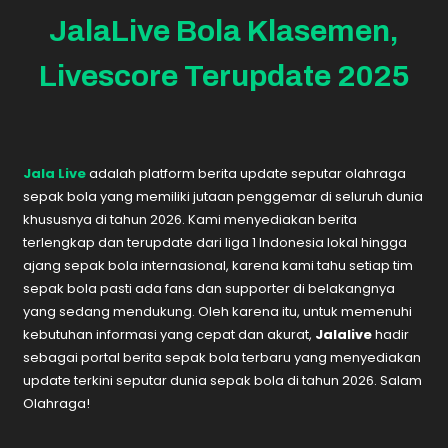
JalaLive Bola Klasemen,
Livescore Terupdate 2025
Jala Live
adalah platform berita update seputar olahraga
sepak bola yang memiliki jutaan penggemar di seluruh dunia
khususnya di tahun 2026. Kami menyediakan berita
terlengkap dan terupdate dari liga 1 Indonesia lokal hingga
ajang sepak bola internasional, karena kami tahu setiap tim
sepak bola pasti ada fans dan supporter di belakangnya
yang sedang mendukung. Oleh karena itu, untuk memenuhi
kebutuhan informasi yang cepat dan akurat,
Jalalive
hadir
sebagai portal berita sepak bola terbaru yang menyediakan
update terkini seputar dunia sepak bola di tahun 2026. Salam
Olahraga!