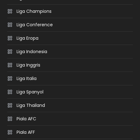
Liga Champions
Liga Conference
Liga Eropa
Liga Indonesia
Liga Inggris
Liga Italia
Liga Spanyol
Liga Thailand
Piala AFC
Piala AFF