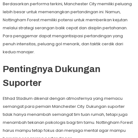
Berdasarkan performa terkini, Manchester City memiliki peluang
lebih besar untuk memenangkan pertandingan ini. Namun,
Nottingham Forest memiliki potensi untuk memberikan kejutan
melalui strategi serangan balik cepat dan disiplin pertahanan.
Para penggemar dapat mengantisipasi pertandingan yang
penuh intensitas, peluang gol menarik, dan taktik cerdik dari
kedua manajer.
Pentingnya Dukungan
Suporter
Etihad Stadium dikenal dengan atmosfernya yang memacu
semangat para pemain Manchester City. Dukungan suporter
tidak hanya menambah semangat tim tuan rumah, tetapi juga
menambah tekanan psikologis bagi tim tamu. Nottingham Forest
harus mampu tetap fokus dan menjaga mental agar mampu