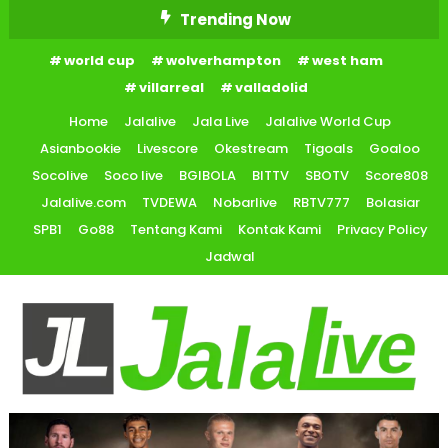
Skip
Trending Now
To
world cup
wolverhampton
west ham
Content
villarreal
valladolid
Home
Jalalive
Jala Live
Jalalive World Cup
Asianbookie
Livescore
Okestream
Tigoals
Goaloo
Socolive
Soco live
BGIBOLA
BITTV
SBOTV
Score808
Jalalive.com
TVDEWA
Nobarlive
RBTV777
Bolasiar
SPB1
Go88
Tentang Kami
Kontak Kami
Privacy Policy
Jadwal
Portal Berita JalaLive Bola Klasemen, Livescore Terupdate 2025
Jalalive