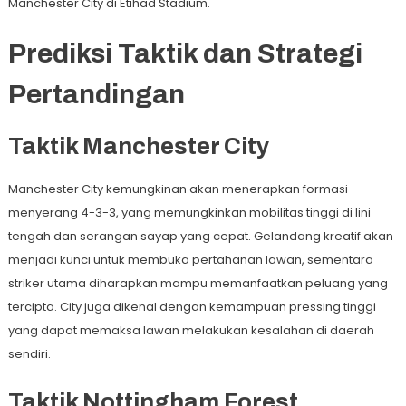
Manchester City di Etihad Stadium.
Prediksi Taktik dan Strategi
Pertandingan
Taktik Manchester City
Manchester City kemungkinan akan menerapkan formasi
menyerang 4-3-3, yang memungkinkan mobilitas tinggi di lini
tengah dan serangan sayap yang cepat. Gelandang kreatif akan
menjadi kunci untuk membuka pertahanan lawan, sementara
striker utama diharapkan mampu memanfaatkan peluang yang
tercipta. City juga dikenal dengan kemampuan pressing tinggi
yang dapat memaksa lawan melakukan kesalahan di daerah
sendiri.
Taktik Nottingham Forest