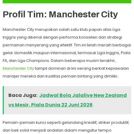
Profil Tim: Manchester City
Manchester City merupakan salah satu klub papan atas Liga
Inggris yang dikenal dengan performa konsisten dan strategi
permainan menyerang yang efektif. Tim ini telah meraih berbagai
gelar domestik maupun internasional, termasuk Liga Inggris, Piala
FA, dan Liga Champions. Dalam beberapa musim terakhir,
Manchester City
tampil dominan di lini serang berkat kepiawaian
manajer mereka dan kualitas pemain bintang yang dimiliki.
Baca Juga:
Jadwal Bola Jalalive New Zealand
vs Mesir, Piala Dunia 22 Juni 2026
Pemain-pemain kunci seperti gelandang kreatif, striker produktif,
dan bek solid menjadi andalan dalam mengatur tempo