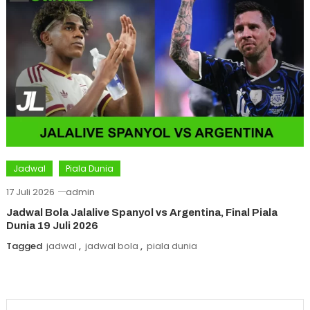
Jadwal
Piala Dunia
17 Juli 2026
admin
Jadwal Bola Jalalive Spanyol vs Argentina, Final Piala
Dunia 19 Juli 2026
Tagged
jadwal
,
jadwal bola
,
piala dunia