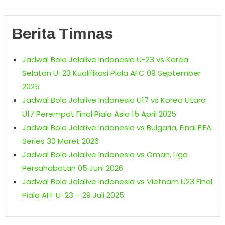
Berita Timnas
Jadwal Bola Jalalive Indonesia U-23 vs Korea
Selatan U-23 Kualifikasi Piala AFC 09 September
2025
Jadwal Bola Jalalive Indonesia U17 vs Korea Utara
U17 Perempat Final Piala Asia 15 April 2025
Jadwal Bola Jalalive Indonesia vs Bulgaria, Final FIFA
Series 30 Maret 2026
Jadwal Bola Jalalive Indonesia vs Oman, Liga
Persahabatan 05 Juni 2026
Jadwal Bola Jalalive Indonesia vs Vietnam U23 Final
Piala AFF U-23 – 29 Juli 2025