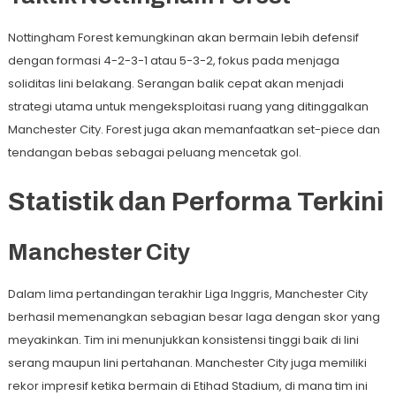
Nottingham Forest kemungkinan akan bermain lebih defensif
dengan formasi 4-2-3-1 atau 5-3-2, fokus pada menjaga
soliditas lini belakang. Serangan balik cepat akan menjadi
strategi utama untuk mengeksploitasi ruang yang ditinggalkan
Manchester City. Forest juga akan memanfaatkan set-piece dan
tendangan bebas sebagai peluang mencetak gol.
Statistik dan Performa Terkini
Manchester City
Dalam lima pertandingan terakhir Liga Inggris, Manchester City
berhasil memenangkan sebagian besar laga dengan skor yang
meyakinkan. Tim ini menunjukkan konsistensi tinggi baik di lini
serang maupun lini pertahanan. Manchester City juga memiliki
rekor impresif ketika bermain di Etihad Stadium, di mana tim ini