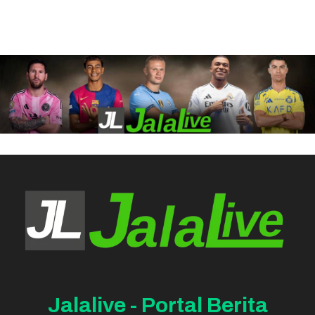
Jalalive - Portal Berita