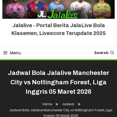
Jalalive - Portal Berita JalaLive Bola
Klasemen, Livescore Terupdate 2025
Menu
Search
Jadwal Bola Jalalive Manchester
City vs Nottingham Forest, Liga
Inggris 05 Maret 2026
Home
Jadwal
Jadwal Bola Jalalive Manchester City vs Nottingham Forest, Liga
Inggris 05 Maret 2026