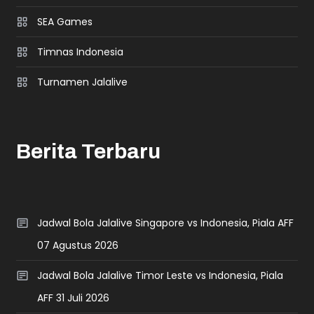
SEA Games
Timnas Indonesia
Turnamen Jalalive
Berita Terbaru
Jadwal Bola Jalalive Singapore vs Indonesia, Piala AFF
07 Agustus 2026
Jadwal Bola Jalalive Timor Leste vs Indonesia, Piala
AFF 31 Juli 2026