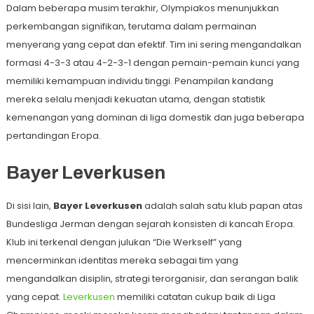
Dalam beberapa musim terakhir, Olympiakos menunjukkan
perkembangan signifikan, terutama dalam permainan
menyerang yang cepat dan efektif. Tim ini sering mengandalkan
formasi 4-3-3 atau 4-2-3-1 dengan pemain-pemain kunci yang
memiliki kemampuan individu tinggi. Penampilan kandang
mereka selalu menjadi kekuatan utama, dengan statistik
kemenangan yang dominan di liga domestik dan juga beberapa
pertandingan Eropa.
Bayer Leverkusen
Di sisi lain,
Bayer Leverkusen
adalah salah satu klub papan atas
Bundesliga Jerman dengan sejarah konsisten di kancah Eropa.
Klub ini terkenal dengan julukan “Die Werkself” yang
mencerminkan identitas mereka sebagai tim yang
mengandalkan disiplin, strategi terorganisir, dan serangan balik
yang cepat.
Leverkusen
memiliki catatan cukup baik di Liga