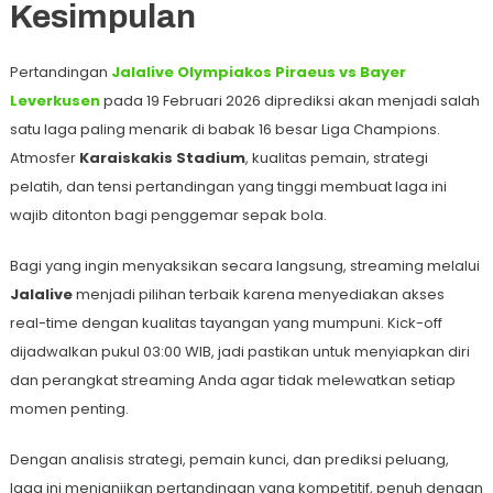
Kesimpulan
Pertandingan
Jalalive Olympiakos Piraeus vs Bayer
Leverkusen
pada 19 Februari 2026 diprediksi akan menjadi salah
satu laga paling menarik di babak 16 besar Liga Champions.
Atmosfer
Karaiskakis Stadium
, kualitas pemain, strategi
pelatih, dan tensi pertandingan yang tinggi membuat laga ini
wajib ditonton bagi penggemar sepak bola.
Bagi yang ingin menyaksikan secara langsung, streaming melalui
Jalalive
menjadi pilihan terbaik karena menyediakan akses
real-time dengan kualitas tayangan yang mumpuni. Kick-off
dijadwalkan pukul 03:00 WIB, jadi pastikan untuk menyiapkan diri
dan perangkat streaming Anda agar tidak melewatkan setiap
momen penting.
Dengan analisis strategi, pemain kunci, dan prediksi peluang,
laga ini menjanjikan pertandingan yang kompetitif, penuh dengan