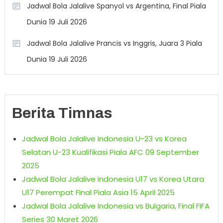
Jadwal Bola Jalalive Spanyol vs Argentina, Final Piala
Dunia 19 Juli 2026
Jadwal Bola Jalalive Prancis vs Inggris, Juara 3 Piala
Dunia 19 Juli 2026
Berita Timnas
Jadwal Bola Jalalive Indonesia U-23 vs Korea
Selatan U-23 Kualifikasi Piala AFC 09 September
2025
Jadwal Bola Jalalive Indonesia U17 vs Korea Utara
U17 Perempat Final Piala Asia 15 April 2025
Jadwal Bola Jalalive Indonesia vs Bulgaria, Final FIFA
Series 30 Maret 2026