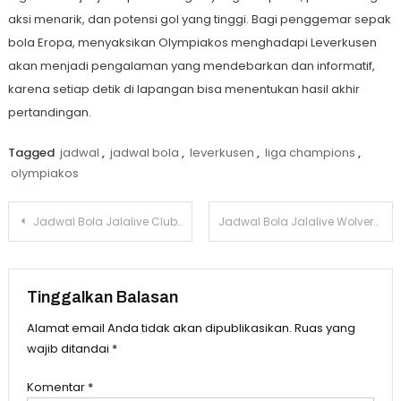
aksi menarik, dan potensi gol yang tinggi. Bagi penggemar sepak
bola Eropa, menyaksikan Olympiakos menghadapi Leverkusen
akan menjadi pengalaman yang mendebarkan dan informatif,
karena setiap detik di lapangan bisa menentukan hasil akhir
pertandingan.
Tagged
jadwal
,
jadwal bola
,
leverkusen
,
liga champions
,
olympiakos
Navigasi
Jadwal Bola Jalalive Club Brugge vs Atletico Madrid, Liga Champions 19 Februari 2026
Jadwal Bola Jalalive Wolverhampton vs Arsenal, Liga Inggris 19 Februari 2026
pos
Tinggalkan Balasan
Alamat email Anda tidak akan dipublikasikan.
Ruas yang
wajib ditandai
*
Komentar
*