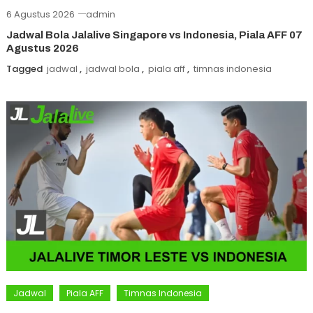
6 Agustus 2026
admin
Jadwal Bola Jalalive Singapore vs Indonesia, Piala AFF 07
Agustus 2026
Tagged
jadwal
,
jadwal bola
,
piala aff
,
timnas indonesia
Jadwal
Piala AFF
Timnas Indonesia