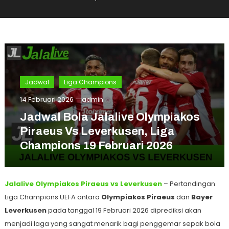
Jadwal
Liga Champions
14 Februari 2026
admin
Jadwal Bola Jalalive Olympiakos
Piraeus Vs Leverkusen, Liga
Champions 19 Februari 2026
Jalalive Olympiakos Piraeus vs Leverkusen
– Pertandingan
Liga Champions UEFA antara
Olympiakos Piraeus
dan
Bayer
Leverkusen
pada tanggal 19 Februari 2026 diprediksi akan
menjadi laga yang sangat menarik bagi penggemar sepak bola