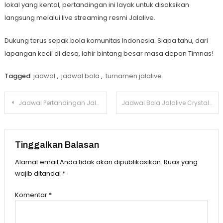
lokal yang kental, pertandingan ini layak untuk disaksikan
langsung melalui live streaming resmi Jalalive.
Dukung terus sepak bola komunitas Indonesia. Siapa tahu, dari
lapangan kecil di desa, lahir bintang besar masa depan Timnas!
Tagged
jadwal
,
jadwal bola
,
turnamen jalalive
Navigasi
Jadwal Pertandingan Jalalive Brighton vs Liverpool Liga Inggris 20 Mei 2025
Jadwal Bola Jalalive Crystal Palace vs Wolverhampton Liga Inggris 21 Mei 2025
pos
Tinggalkan Balasan
Alamat email Anda tidak akan dipublikasikan.
Ruas yang
wajib ditandai
*
Komentar
*