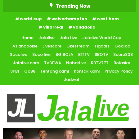
Skip
Trending Now
To
world cup
wolverhampton
west ham
Content
villarreal
valladolid
Home
Jalalive
Jala Live
Jalalive World Cup
Asianbookie
Livescore
Okestream
Tigoals
Goaloo
Socolive
Soco live
BGIBOLA
BITTV
SBOTV
Score808
Jalalive.com
TVDEWA
Nobarlive
RBTV777
Bolasiar
SPB1
Go88
Tentang Kami
Kontak Kami
Privacy Policy
Jadwal
Portal Berita JalaLive Bola Klasemen, Livescore Terupdate 2025
Jalalive