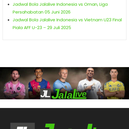
Jadwal Bola Jalalive Indonesia vs Oman, Liga
Persahabatan 05 Juni 2026
Jadwal Bola Jalalive Indonesia vs Vietnam U23 Final
Piala AFF U-23 – 29 Juli 2025