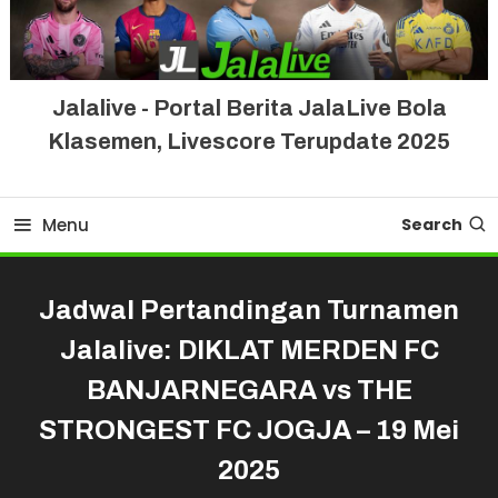
Jalalive - Portal Berita JalaLive Bola
Klasemen, Livescore Terupdate 2025
Menu
Search
Jadwal Pertandingan Turnamen
Jalalive: DIKLAT MERDEN FC
BANJARNEGARA vs THE
STRONGEST FC JOGJA – 19 Mei
2025