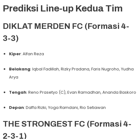
Prediksi Line-up Kedua Tim
DIKLAT MERDEN FC (Formasi 4-
3-3)
Kiper
: Alfan Reza
Belakang
: Iqbal Fadillah, Rizky Pradana, Faris Nugroho, Yudha
Arya
Tengah
: Reno Prasetyo (C), Evan Ramadhan, Ananda Baskoro
Depan
: Daffa Rizki, Yoga Ramdani, Rio Setiawan
THE STRONGEST FC (Formasi 4-
2-3-1)