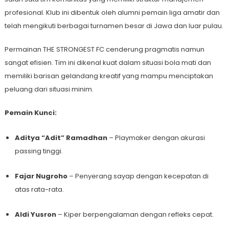
profesional. Klub ini dibentuk oleh alumni pemain liga amatir dan
telah mengikuti berbagai turnamen besar di Jawa dan luar pulau.
Permainan THE STRONGEST FC cenderung pragmatis namun
sangat efisien. Tim ini dikenal kuat dalam situasi bola mati dan
memiliki barisan gelandang kreatif yang mampu menciptakan
peluang dari situasi minim.
Pemain Kunci:
Aditya “Adit” Ramadhan
– Playmaker dengan akurasi
passing tinggi.
Fajar Nugroho
– Penyerang sayap dengan kecepatan di
atas rata-rata.
Aldi Yusron
– Kiper berpengalaman dengan refleks cepat.