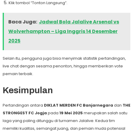
Klik tombol “Tonton Langsung”.
Baca Juga:
Jadwal Bola Jalalive Arsenal vs
Wolverhampton – Liga Inggris 14 Desember
2025
Selain itu, pengguna juga bisa menyimak statistik pertandingan,
live chat dengan sesama penonton, hingga memberikan vote
pemain terbaik.
Kesimpulan
Pertandingan antara
DIKLAT MERDEN FC Banjarnegara
dan
THE
STRONGEST FC Jogja
pada
19 Mei 2025
merupakan salah satu
laga yang paling ditunggu di turnamen Jalalive. Kedua tim
memiliki kualitas, semangat juang, dan pemain muda potensial