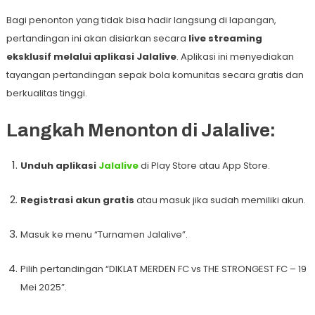
Bagi penonton yang tidak bisa hadir langsung di lapangan,
pertandingan ini akan disiarkan secara
live streaming
eksklusif melalui aplikasi Jalalive
. Aplikasi ini menyediakan
tayangan pertandingan sepak bola komunitas secara gratis dan
berkualitas tinggi.
Langkah Menonton di Jalalive:
Unduh aplikasi
Jalalive
di Play Store atau App Store.
Registrasi akun gratis
atau masuk jika sudah memiliki akun.
Masuk ke menu “Turnamen Jalalive”.
Pilih pertandingan “DIKLAT MERDEN FC vs THE STRONGEST FC – 19
Mei 2025”.