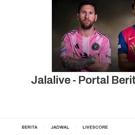
Portal Berita JalaLive Bola Klasemen, Livescore Terupdat
Jalalive
Jalalive - Portal Be
BERITA
JADWAL
LIVESCORE