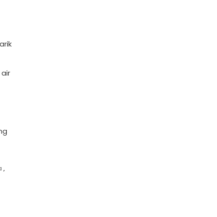
rik
air
ng
a
,