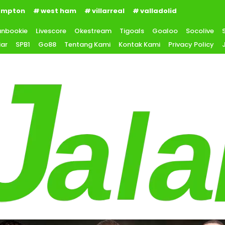
ampton
west ham
villarreal
valladolid
anbookie
Livescore
Okestream
Tigoals
Goaloo
Socolive
iar
SPB1
Go88
Tentang Kami
Kontak Kami
Privacy Policy