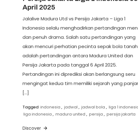
April 2025
Jalalive Madura Utd vs Persija Jakarta – Liga 1
Indonesia selalu menghadirkan pertandingan mena
dan penuh drama. Salah satu pertandingan yang
akan mencuri perhatian pecinta sepak bola tanah 
adalah pertandingan antara Madura United dan
Persija Jakarta pada tanggal 6 April 2025.
Pertandingan ini diprediksi akan berlangsung seru
mengingat kedua tim memiliki sejarah yang panja
[…]
Tagged
indonesia
,
jadwal
,
jadwal bola
,
liga 1 indonesi
liga indonesia
,
madura united
,
persija
,
persija jakarta
Discover