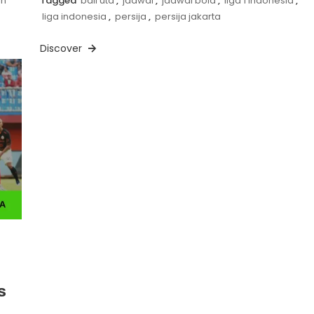
an
Tagged
bali utd
,
jadwal
,
jadwal bola
,
liga 1 indonesia
,
liga indonesia
,
persija
,
persija jakarta
Discover
s