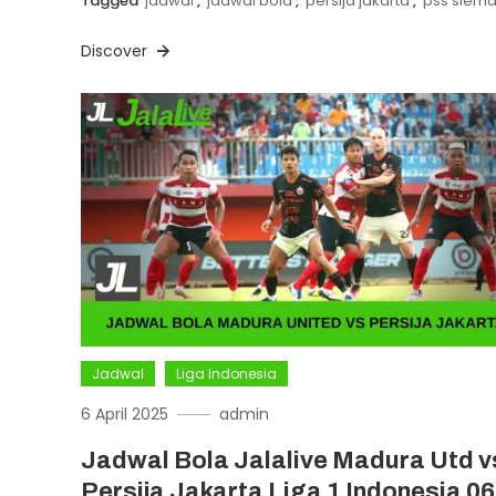
Tagged
jadwal
,
jadwal bola
,
persija jakarta
,
pss slem
Discover
Jadwal
Liga Indonesia
6 April 2025
admin
Jadwal Bola Jalalive Madura Utd v
Persija Jakarta Liga 1 Indonesia 06