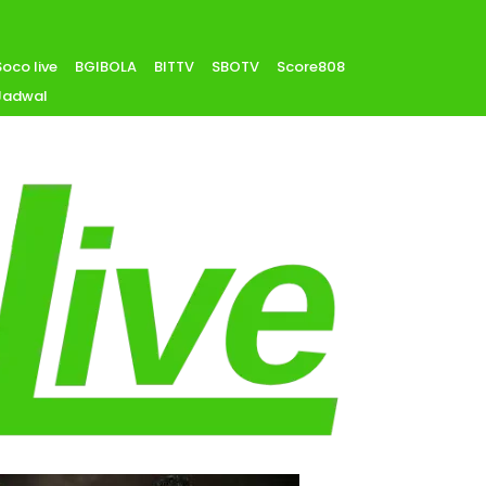
Soco live
BGIBOLA
BITTV
SBOTV
Score808
Jadwal