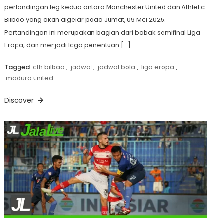
pertandingan leg kedua antara Manchester United dan Athletic
Bilbao yang akan digelar pada Jumat, 09 Mei 2025.
Pertandingan ini merupakan bagian dari babak semifinal Liga
Eropa, dan menjadi laga penentuan […]
Tagged
ath bilbao
,
jadwal
,
jadwal bola
,
liga eropa
,
madura united
Discover