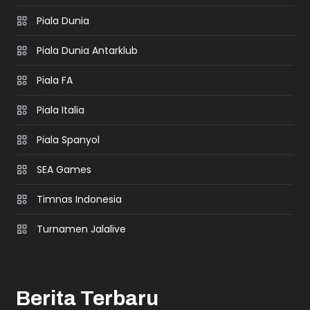
Piala Dunia
Piala Dunia Antarklub
Piala FA
Piala Italia
Piala Spanyol
SEA Games
Timnas Indonesia
Turnamen Jalalive
Berita Terbaru