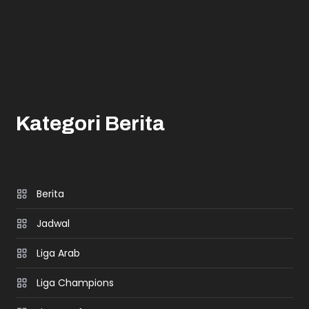
Sunwin
Kategori Berita
Berita
Jadwal
Liga Arab
Liga Champions