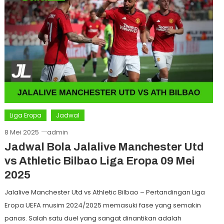
Liga Eropa
Jadwal
8 Mei 2025
admin
Jadwal Bola Jalalive Manchester Utd
vs Athletic Bilbao Liga Eropa 09 Mei
2025
Jalalive Manchester Utd vs Athletic Bilbao – Pertandingan Liga
Eropa UEFA musim 2024/2025 memasuki fase yang semakin
panas. Salah satu duel yang sangat dinantikan adalah