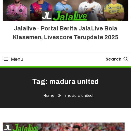
Jalalive - Portal Berita JalaLive Bola
Klasemen, Livescore Terupdate 2025
Menu
Search
Tag:
madura united
Home
madura united