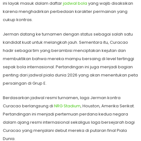
ini layak masuk dalam daftar
jadwal bola
yang wajib disaksikan
karena menghadirkan perbedaan karakter permainan yang
cukup kontras.
Jerman datang ke turnamen dengan status sebagai salah satu
kandidat kuat untuk melangkah jauh. Sementara itu, Curacao
hadir sebagai tim yang berambisi menciptakan kejutan dan
membuktikan bahwa mereka mampu bersaing di level tertinggi
sepak bola internasional. Pertandingan ini juga menjadi bagian
penting dari jadwal piala dunia 2026 yang akan menentukan peta
persaingan di Grup E.
Berdasarkan jadwal resmi turnamen, laga Jerman kontra
Curacao berlangsung di
NRG Stadium
, Houston, Amerika Serikat.
Pertandingan ini menjadi pertemuan perdana kedua negara
dalam ajang resmi internasional sekaligus laga bersejarah bagi
Curacao yang menjalani debut mereka di putaran final Piala
Dunia.