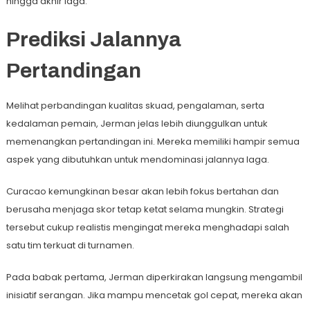
hingga akhir laga.
Prediksi Jalannya
Pertandingan
Melihat perbandingan kualitas skuad, pengalaman, serta
kedalaman pemain, Jerman jelas lebih diunggulkan untuk
memenangkan pertandingan ini. Mereka memiliki hampir semua
aspek yang dibutuhkan untuk mendominasi jalannya laga.
Curacao kemungkinan besar akan lebih fokus bertahan dan
berusaha menjaga skor tetap ketat selama mungkin. Strategi
tersebut cukup realistis mengingat mereka menghadapi salah
satu tim terkuat di turnamen.
Pada babak pertama, Jerman diperkirakan langsung mengambil
inisiatif serangan. Jika mampu mencetak gol cepat, mereka akan