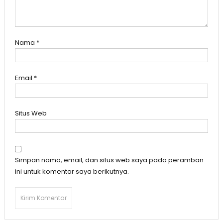
Nama
*
Email
*
Situs Web
Simpan nama, email, dan situs web saya pada peramban
ini untuk komentar saya berikutnya.