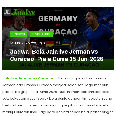
Jadwal
Piala Dunia
13 Juni 2026
admin
Jadwal Bola Jalalive Jerman Vs
Curacao, Piala Dunia 15 Juni 2026
Jalalive Jerman vs Curacao
– Pertandingan antara Timnas
Jerman dan Timnas Curacao menjadi salah satu laga menarik
pada fase grup Piala Dunia 2026. Duel ini mempertemukan salah
satu kekuatan besar sepak bola dunia dengan tim debutan yang
berhasil mencuri perhatian melalui perjalanan impresif mereka
menuju putaran final. Bagi para pecinta sepak bola, pertandingan