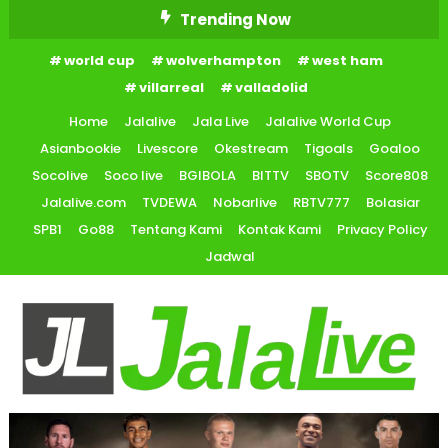
Skip
Trending Now
To
world cup
wolverhampton
west ham
Content
villarreal
valladolid
Home
Jalalive
Jala Live
Jalalive World Cup
Asianbookie
Livescore
Okestream
Tigoals
Goaloo
Socolive
Soco live
BGIBOLA
BITTV
SBOTV
Score808
Jalalive.com
TVDEWA
Nobarlive
RBTV777
Bolasiar
SPB1
Go88
Tentang Kami
Kontak Kami
Privacy Policy
Jadwal
Portal Berita JalaLive Bola Klasemen, Livescore Terupdate 2025
Jalalive