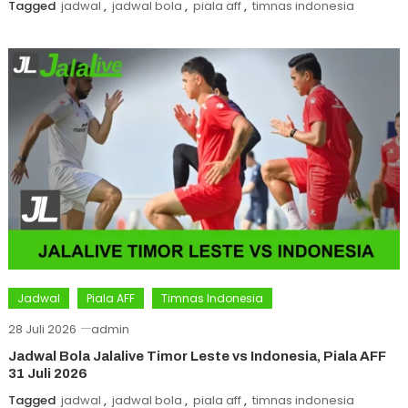
Tagged
jadwal
,
jadwal bola
,
piala aff
,
timnas indonesia
Jadwal
Piala AFF
Timnas Indonesia
28 Juli 2026
admin
Jadwal Bola Jalalive Timor Leste vs Indonesia, Piala AFF
31 Juli 2026
Tagged
jadwal
,
jadwal bola
,
piala aff
,
timnas indonesia