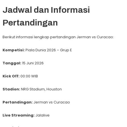
Jadwal dan Informasi
Pertandingan
Berikut informasi lengkap pertandingan Jerman vs Curacao:
Kompetisi:
Piala Dunia 2026 – Grup E
Tanggal:
15 Juni 2026
Kick Off:
00:00 WIB
Stadion:
NRG Stadium, Houston
Pertandingan:
Jerman vs Curacao
Live Streaming:
Jalalive