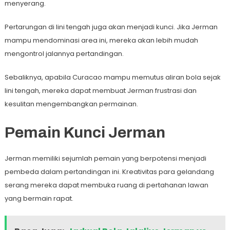
menyerang.
Pertarungan di lini tengah juga akan menjadi kunci. Jika Jerman
mampu mendominasi area ini, mereka akan lebih mudah
mengontrol jalannya pertandingan.
Sebaliknya, apabila Curacao mampu memutus aliran bola sejak
lini tengah, mereka dapat membuat Jerman frustrasi dan
kesulitan mengembangkan permainan.
Pemain Kunci Jerman
Jerman memiliki sejumlah pemain yang berpotensi menjadi
pembeda dalam pertandingan ini. Kreativitas para gelandang
serang mereka dapat membuka ruang di pertahanan lawan
yang bermain rapat.