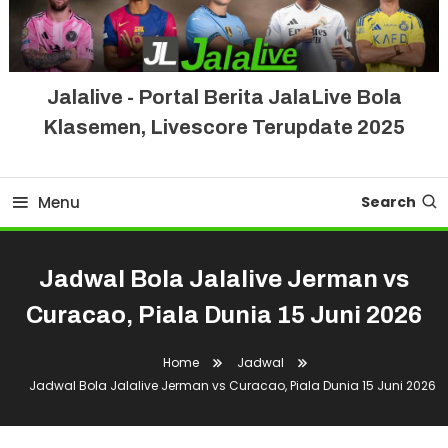
Jalalive - Portal Berita JalaLive Bola
Klasemen, Livescore Terupdate 2025
Menu
Search
Jadwal Bola Jalalive Jerman vs
Curacao, Piala Dunia 15 Juni 2026
Home
Jadwal
Jadwal Bola Jalalive Jerman vs Curacao, Piala Dunia 15 Juni 2026