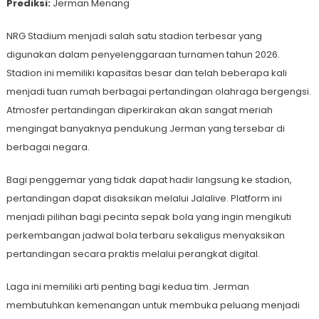
Prediksi:
Jerman Menang
NRG Stadium menjadi salah satu stadion terbesar yang
digunakan dalam penyelenggaraan turnamen tahun 2026.
Stadion ini memiliki kapasitas besar dan telah beberapa kali
menjadi tuan rumah berbagai pertandingan olahraga bergengsi.
Atmosfer pertandingan diperkirakan akan sangat meriah
mengingat banyaknya pendukung Jerman yang tersebar di
berbagai negara.
Bagi penggemar yang tidak dapat hadir langsung ke stadion,
pertandingan dapat disaksikan melalui Jalalive. Platform ini
menjadi pilihan bagi pecinta sepak bola yang ingin mengikuti
perkembangan jadwal bola terbaru sekaligus menyaksikan
pertandingan secara praktis melalui perangkat digital.
Laga ini memiliki arti penting bagi kedua tim. Jerman
membutuhkan kemenangan untuk membuka peluang menjadi