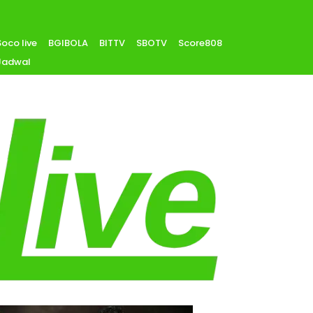
Soco live
BGIBOLA
BITTV
SBOTV
Score808
Jadwal