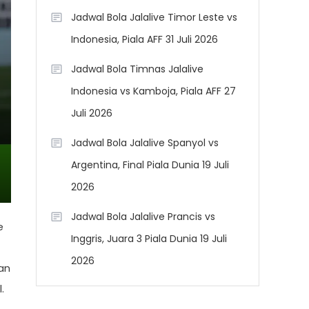
Jadwal Bola Jalalive Timor Leste vs
Indonesia, Piala AFF 31 Juli 2026
Jadwal Bola Timnas Jalalive
Indonesia vs Kamboja, Piala AFF 27
Juli 2026
Jadwal Bola Jalalive Spanyol vs
Argentina, Final Piala Dunia 19 Juli
2026
Jadwal Bola Jalalive Prancis vs
e
Inggris, Juara 3 Piala Dunia 19 Juli
2026
an
.