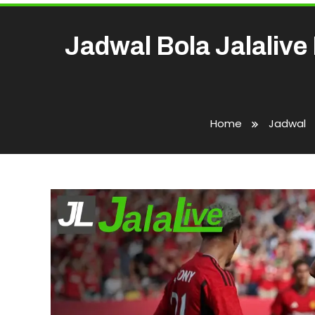
Jadwal Bola Jalalive
Home
Jadwal