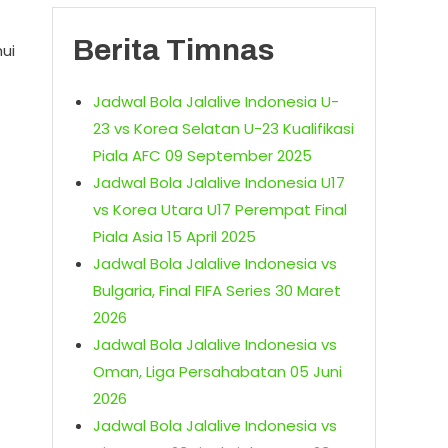
Berita Timnas
hui
Jadwal Bola Jalalive Indonesia U-
23 vs Korea Selatan U-23 Kualifikasi
Piala AFC 09 September 2025
Jadwal Bola Jalalive Indonesia U17
vs Korea Utara U17 Perempat Final
Piala Asia 15 April 2025
Jadwal Bola Jalalive Indonesia vs
Bulgaria, Final FIFA Series 30 Maret
2026
Jadwal Bola Jalalive Indonesia vs
Oman, Liga Persahabatan 05 Juni
2026
Jadwal Bola Jalalive Indonesia vs