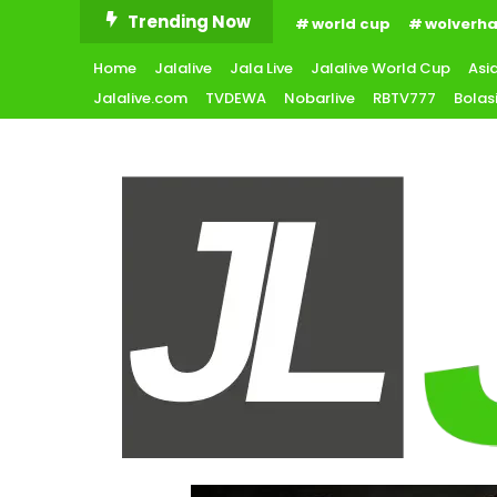
Skip
Trending Now
world cup
wolverh
To
Home
Jalalive
Jala Live
Jalalive World Cup
Asi
Content
Jalalive.com
TVDEWA
Nobarlive
RBTV777
Bolas