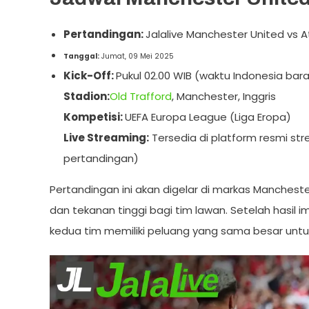
Pertandingan:
Jalalive Manchester United vs A
Tanggal:
Jumat, 09 Mei 2025
Kick-Off:
Pukul 02.00 WIB (waktu Indonesia bara
Stadion:
Old Trafford
, Manchester, Inggris
Kompetisi:
UEFA Europa League (Liga Eropa)
Live Streaming:
Tersedia di platform resmi st
pertandingan)
Pertandingan ini akan digelar di markas Mancheste
dan tekanan tinggi bagi tim lawan. Setelah hasil 
kedua tim memiliki peluang yang sama besar untuk l