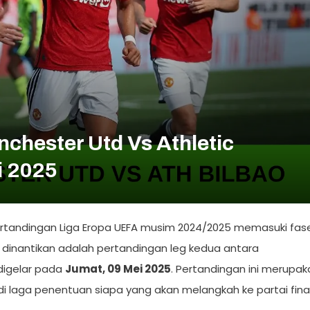
nchester Utd Vs Athletic
i 2025
rtandingan Liga Eropa UEFA musim 2024/2025 memasuki fas
 dinantikan adalah pertandingan leg kedua antara
digelar pada
Jumat, 09 Mei 2025
. Pertandingan ini merupak
di laga penentuan siapa yang akan melangkah ke partai final