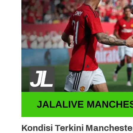
Kondisi Terkini Mancheste