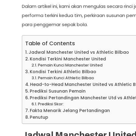
Dalam artikel ini, kami akan mengulas secara rinci
performa terkini kedua tim, perkiraan susunan pemai
para penggemar sepak bola.
Table of Contents
Jadwal Manchester United vs Athletic Bilbao
Kondisi Terkini Manchester United
Pemain Kunci Manchester United
Kondisi Terkini Athletic Bilbao
Pemain Kunci Athletic Bilbao
Head-to-Head Manchester United vs Athletic B
Prediksi Susunan Pemain
Prediksi Pertandingan Manchester Utd vs Athlet
Prediksi Skor:
Fakta Menarik Jelang Pertandingan
Penutup
Jadwal Manchester United 