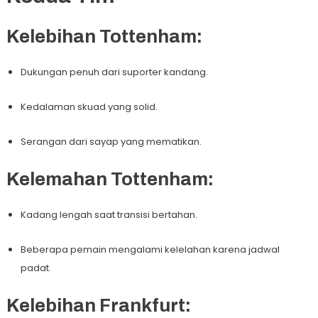
Kelebihan Tottenham:
Dukungan penuh dari suporter kandang.
Kedalaman skuad yang solid.
Serangan dari sayap yang mematikan.
Kelemahan Tottenham:
Kadang lengah saat transisi bertahan.
Beberapa pemain mengalami kelelahan karena jadwal
padat.
Kelebihan Frankfurt: