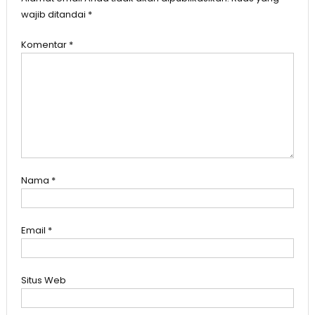
wajib ditandai
*
Komentar
*
Nama
*
Email
*
Situs Web