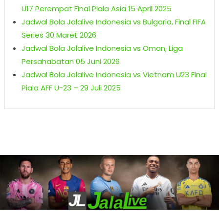
U17 Perempat Final Piala Asia 15 April 2025
Jadwal Bola Jalalive Indonesia vs Bulgaria, Final FIFA
Series 30 Maret 2026
Jadwal Bola Jalalive Indonesia vs Oman, Liga
Persahabatan 05 Juni 2026
Jadwal Bola Jalalive Indonesia vs Vietnam U23 Final
Piala AFF U-23 – 29 Juli 2025