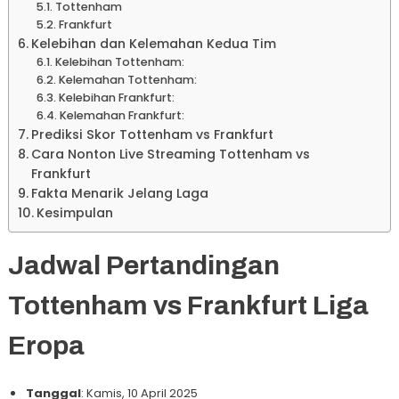
Tottenham
Frankfurt
Kelebihan dan Kelemahan Kedua Tim
Kelebihan Tottenham:
Kelemahan Tottenham:
Kelebihan Frankfurt:
Kelemahan Frankfurt:
Prediksi Skor Tottenham vs Frankfurt
Cara Nonton Live Streaming Tottenham vs
Frankfurt
Fakta Menarik Jelang Laga
Kesimpulan
Jadwal Pertandingan
Tottenham vs Frankfurt Liga
Eropa
Tanggal
: Kamis, 10 April 2025