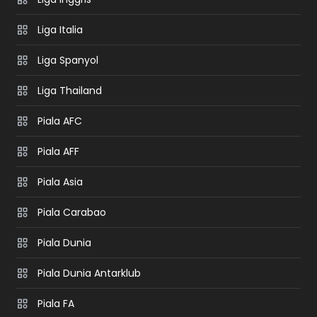
Liga Italia
Liga Spanyol
Liga Thailand
Piala AFC
Piala AFF
Piala Asia
Piala Carabao
Piala Dunia
Piala Dunia Antarklub
Piala FA