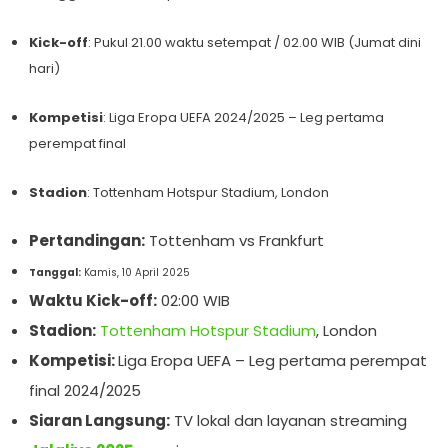
Kick-off
: Pukul 21.00 waktu setempat / 02.00 WIB (Jumat dini
hari)
Kompetisi
: Liga Eropa UEFA 2024/2025 – Leg pertama
perempat final
Stadion
: Tottenham Hotspur Stadium, London
Pertandingan:
Tottenham vs Frankfurt
Tanggal:
Kamis, 10 April 2025
Waktu Kick-off:
02:00 WIB
Stadion:
Tottenham Hotspur Stadium
, London
Kompetisi:
Liga Eropa UEFA – Leg pertama perempat
final 2024/2025
Siaran Langsung:
TV lokal dan layanan streaming