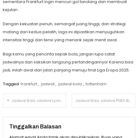
sementara Frankfurt ingin mencuri gol tandang dan membuat
kejutan.
Dengan kekuatan penuh, semangat juang tinggi, dan strategi
matang dari kedua pelatih, laga ini dipastikan menyuguhkan
intensitas tinggi dan tensi yang menarik sejak menit awal.
Bagi kamu yang pencinta sepak bola, jangan lupa catat
jadwalnya dan saksikan langsung pertandingannya! Karena bisa
jadi, inilah awal dari jalan panjang menuju final Liga Eropa 2025.
Tagged
frankfurt
,
jadwal
,
jadwal bola
,
tottenham
Navigasi
Jadwal Bola Jalalive Lyon vs Manchester United Liga Eropa 10 April 2025
Jadwal Bola Jalalive PSBS Biak vs PSS Sleman Liga 1 Indonesia 11 April 2025
pos
Tinggalkan Balasan
Alamat email Anda tidak akan dipublikasikan.
Ruas yang