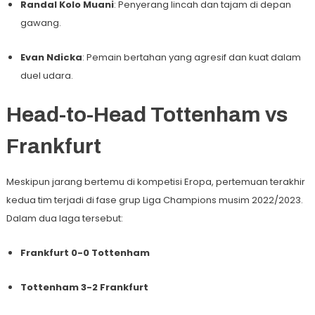
Randal Kolo Muani
: Penyerang lincah dan tajam di depan
gawang.
Evan Ndicka
: Pemain bertahan yang agresif dan kuat dalam
duel udara.
Head-to-Head Tottenham vs
Frankfurt
Meskipun jarang bertemu di kompetisi Eropa, pertemuan terakhir
kedua tim terjadi di fase grup Liga Champions musim 2022/2023.
Dalam dua laga tersebut:
Frankfurt 0-0 Tottenham
Tottenham 3-2 Frankfurt