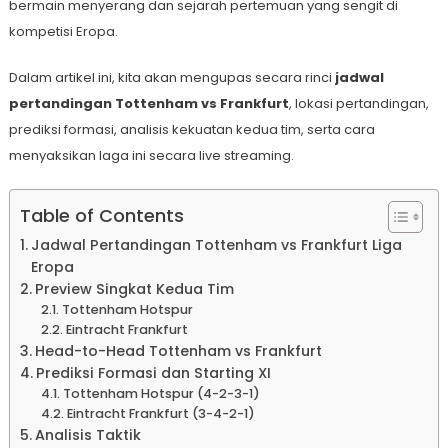
bermain menyerang dan sejarah pertemuan yang sengit di
kompetisi Eropa.
Dalam artikel ini, kita akan mengupas secara rinci
jadwal
pertandingan Tottenham vs Frankfurt
, lokasi pertandingan,
prediksi formasi, analisis kekuatan kedua tim, serta cara
menyaksikan laga ini secara live streaming.
Table of Contents
Jadwal Pertandingan Tottenham vs Frankfurt Liga
Eropa
Preview Singkat Kedua Tim
Tottenham Hotspur
Eintracht Frankfurt
Head-to-Head Tottenham vs Frankfurt
Prediksi Formasi dan Starting XI
Tottenham Hotspur (4-2-3-1)
Eintracht Frankfurt (3-4-2-1)
Analisis Taktik