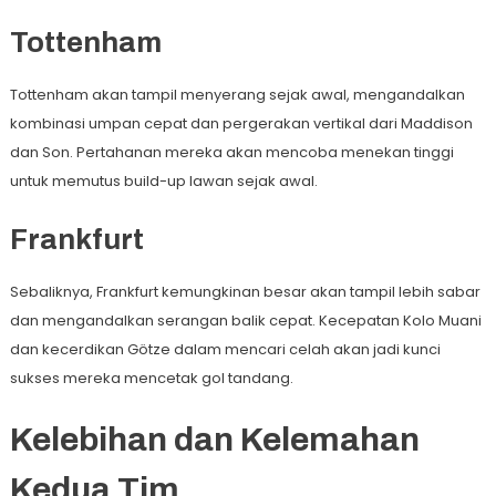
Tottenham
Tottenham akan tampil menyerang sejak awal, mengandalkan
kombinasi umpan cepat dan pergerakan vertikal dari Maddison
dan Son. Pertahanan mereka akan mencoba menekan tinggi
untuk memutus build-up lawan sejak awal.
Frankfurt
Sebaliknya, Frankfurt kemungkinan besar akan tampil lebih sabar
dan mengandalkan serangan balik cepat. Kecepatan Kolo Muani
dan kecerdikan Götze dalam mencari celah akan jadi kunci
sukses mereka mencetak gol tandang.
Kelebihan dan Kelemahan
Kedua Tim