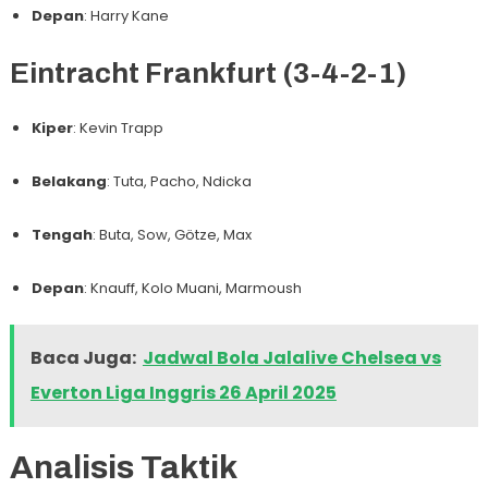
Depan
: Harry Kane
Eintracht Frankfurt (3-4-2-1)
Kiper
: Kevin Trapp
Belakang
: Tuta, Pacho, Ndicka
Tengah
: Buta, Sow, Götze, Max
Depan
: Knauff, Kolo Muani, Marmoush
Baca Juga:
Jadwal Bola Jalalive Chelsea vs
Everton Liga Inggris 26 April 2025
Analisis Taktik