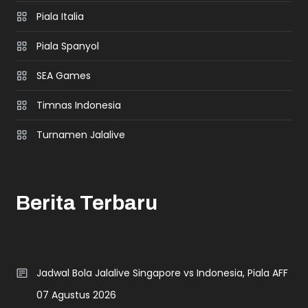
Piala Italia
Piala Spanyol
SEA Games
Timnas Indonesia
Turnamen Jalalive
Berita Terbaru
Jadwal Bola Jalalive Singapore vs Indonesia, Piala AFF
07 Agustus 2026