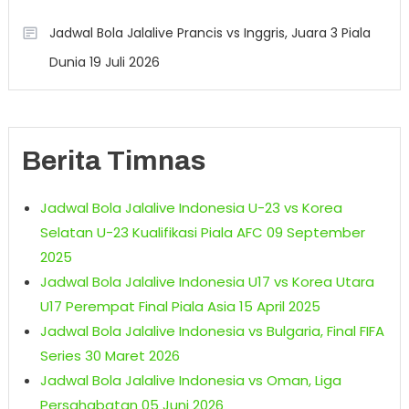
Jadwal Bola Jalalive Prancis vs Inggris, Juara 3 Piala
Dunia 19 Juli 2026
Berita Timnas
Jadwal Bola Jalalive Indonesia U-23 vs Korea
Selatan U-23 Kualifikasi Piala AFC 09 September
2025
Jadwal Bola Jalalive Indonesia U17 vs Korea Utara
U17 Perempat Final Piala Asia 15 April 2025
Jadwal Bola Jalalive Indonesia vs Bulgaria, Final FIFA
Series 30 Maret 2026
Jadwal Bola Jalalive Indonesia vs Oman, Liga
Persahabatan 05 Juni 2026