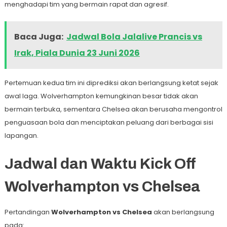
menghadapi tim yang bermain rapat dan agresif.
Baca Juga:
Jadwal Bola Jalalive Prancis vs
Irak, Piala Dunia 23 Juni 2026
Pertemuan kedua tim ini diprediksi akan berlangsung ketat sejak
awal laga. Wolverhampton kemungkinan besar tidak akan
bermain terbuka, sementara Chelsea akan berusaha mengontrol
penguasaan bola dan menciptakan peluang dari berbagai sisi
lapangan.
Jadwal dan Waktu Kick Off
Wolverhampton vs Chelsea
Pertandingan
Wolverhampton vs Chelsea
akan berlangsung
pada: