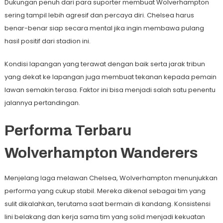
Dukungan penuh dari para suporter membuat Wolverhampton
sering tampil lebih agresif dan percaya diri. Chelsea harus
benar-benar siap secara mental jika ingin membawa pulang
hasil positif dari stadion ini.
Kondisi lapangan yang terawat dengan baik serta jarak tribun
yang dekat ke lapangan juga membuat tekanan kepada pemain
lawan semakin terasa. Faktor ini bisa menjadi salah satu penentu
jalannya pertandingan.
Performa Terbaru
Wolverhampton Wanderers
Menjelang laga melawan Chelsea, Wolverhampton menunjukkan
performa yang cukup stabil. Mereka dikenal sebagai tim yang
sulit dikalahkan, terutama saat bermain di kandang. Konsistensi
lini belakang dan kerja sama tim yang solid menjadi kekuatan