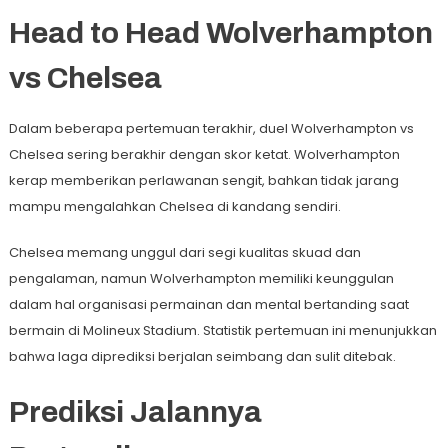
Head to Head Wolverhampton
vs Chelsea
Dalam beberapa pertemuan terakhir, duel Wolverhampton vs
Chelsea sering berakhir dengan skor ketat. Wolverhampton
kerap memberikan perlawanan sengit, bahkan tidak jarang
mampu mengalahkan Chelsea di kandang sendiri.
Chelsea memang unggul dari segi kualitas skuad dan
pengalaman, namun Wolverhampton memiliki keunggulan
dalam hal organisasi permainan dan mental bertanding saat
bermain di Molineux Stadium. Statistik pertemuan ini menunjukkan
bahwa laga diprediksi berjalan seimbang dan sulit ditebak.
Prediksi Jalannya