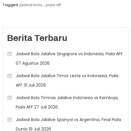
Tagged
jadwal bola
,
piala aff
Berita Terbaru
Jadwal Bola Jalalive Singapore vs Indonesia, Piala AFF
07 Agustus 2026
Jadwal Bola Jalalive Timor Leste vs Indonesia, Piala
AFF 31 Juli 2026
Jadwal Bola Timnas Jalalive Indonesia vs Kamboja,
Piala AFF 27 Juli 2026
Jadwal Bola Jalalive Spanyol vs Argentina, Final Piala
Dunia 19 Juli 2026