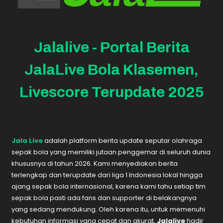
Jalalive - Portal Berita
JalaLive Bola Klasemen,
Livescore Terupdate 2025
Jala Live
adalah platform berita update seputar olahraga
sepak bola yang memiliki jutaan penggemar di seluruh dunia
khususnya di tahun 2026. Kami menyediakan berita
terlengkap dan terupdate dari liga 1 Indonesia lokal hingga
ajang sepak bola internasional, karena kami tahu setiap tim
sepak bola pasti ada fans dan supporter di belakangnya
yang sedang mendukung. Oleh karena itu, untuk memenuhi
kebutuhan informasi yang cepat dan akurat,
Jalalive
hadir