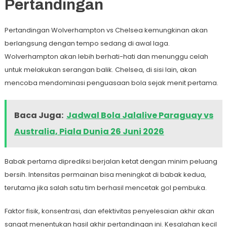
Pertandingan
Pertandingan Wolverhampton vs Chelsea kemungkinan akan
berlangsung dengan tempo sedang di awal laga.
Wolverhampton akan lebih berhati-hati dan menunggu celah
untuk melakukan serangan balik. Chelsea, di sisi lain, akan
mencoba mendominasi penguasaan bola sejak menit pertama.
Baca Juga:
Jadwal Bola Jalalive Paraguay vs
Australia, Piala Dunia 26 Juni 2026
Babak pertama diprediksi berjalan ketat dengan minim peluang
bersih. Intensitas permainan bisa meningkat di babak kedua,
terutama jika salah satu tim berhasil mencetak gol pembuka.
Faktor fisik, konsentrasi, dan efektivitas penyelesaian akhir akan
sangat menentukan hasil akhir pertandingan ini. Kesalahan kecil