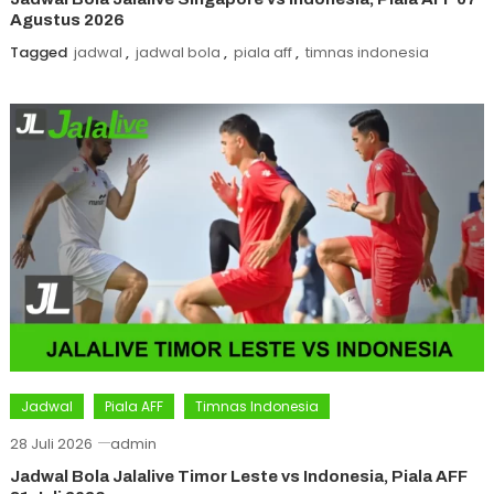
Agustus 2026
Tagged
jadwal
,
jadwal bola
,
piala aff
,
timnas indonesia
Jadwal
Piala AFF
Timnas Indonesia
28 Juli 2026
admin
Jadwal Bola Jalalive Timor Leste vs Indonesia, Piala AFF