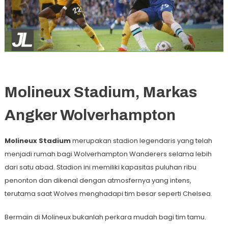
Molineux Stadium, Markas
Angker Wolverhampton
Molineux Stadium
merupakan stadion legendaris yang telah
menjadi rumah bagi Wolverhampton Wanderers selama lebih
dari satu abad. Stadion ini memiliki kapasitas puluhan ribu
penonton dan dikenal dengan atmosfernya yang intens,
terutama saat Wolves menghadapi tim besar seperti Chelsea.
Bermain di Molineux bukanlah perkara mudah bagi tim tamu.