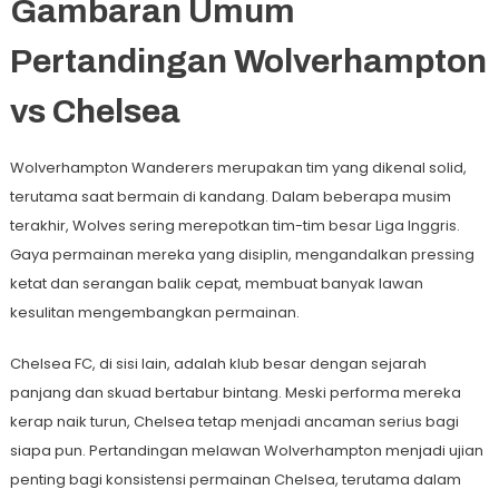
Gambaran Umum
Pertandingan Wolverhampton
vs Chelsea
Wolverhampton Wanderers merupakan tim yang dikenal solid,
terutama saat bermain di kandang. Dalam beberapa musim
terakhir, Wolves sering merepotkan tim-tim besar Liga Inggris.
Gaya permainan mereka yang disiplin, mengandalkan pressing
ketat dan serangan balik cepat, membuat banyak lawan
kesulitan mengembangkan permainan.
Chelsea FC, di sisi lain, adalah klub besar dengan sejarah
panjang dan skuad bertabur bintang. Meski performa mereka
kerap naik turun, Chelsea tetap menjadi ancaman serius bagi
siapa pun. Pertandingan melawan Wolverhampton menjadi ujian
penting bagi konsistensi permainan Chelsea, terutama dalam