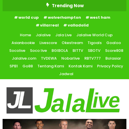
Skip
Trending Now
To
world cup
wolverhampton
west ham
Content
villarreal
valladolid
Home
Jalalive
Jala Live
Jalalive World Cup
Asianbookie
Livescore
Okestream
Tigoals
Goaloo
Socolive
Soco live
BGIBOLA
BITTV
SBOTV
Score808
Jalalive.com
TVDEWA
Nobarlive
RBTV777
Bolasiar
SPB1
Go88
Tentang Kami
Kontak Kami
Privacy Policy
Jadwal
Portal Berita JalaLive Bola Klasemen, Livescore Terupdate 2025
Jalalive