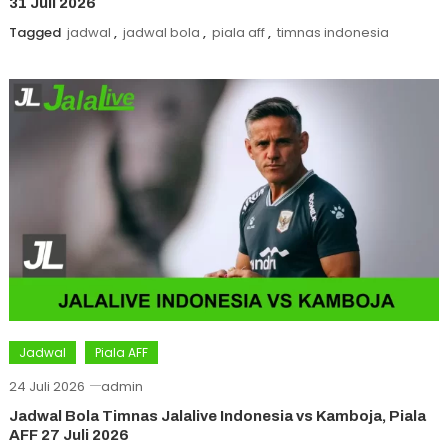
31 Juli 2026
Tagged
jadwal
,
jadwal bola
,
piala aff
,
timnas indonesia
Jadwal
Piala AFF
24 Juli 2026
admin
Jadwal Bola Timnas Jalalive Indonesia vs Kamboja, Piala
AFF 27 Juli 2026