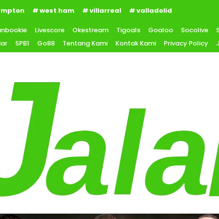
ampton
west ham
villarreal
valladolid
anbookie
Livescore
Okestream
Tigoals
Goaloo
Socolive
iar
SPB1
Go88
Tentang Kami
Kontak Kami
Privacy Policy