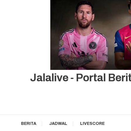
Portal Berita JalaLive Bola Klasemen, Livescore Terupdat
Jalalive
Jalalive - Portal Be
BERITA
JADWAL
LIVESCORE