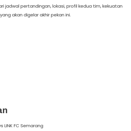
i jadwal pertandingan, lokasi, profil kedua tim, kekuatan
ang akan digelar akhir pekan ini.
an
s LINK FC Semarang