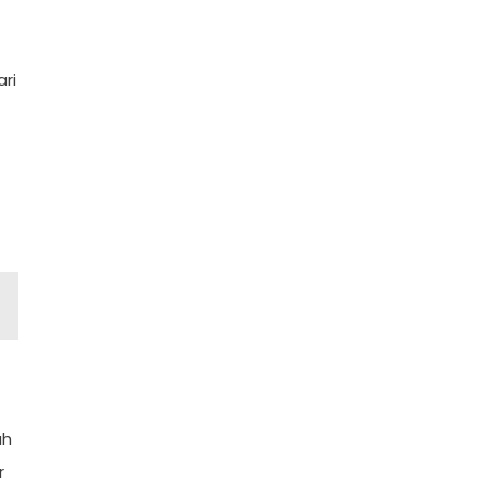
ri
ah
r