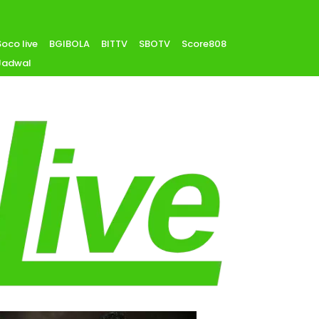
Soco live
BGIBOLA
BITTV
SBOTV
Score808
Jadwal