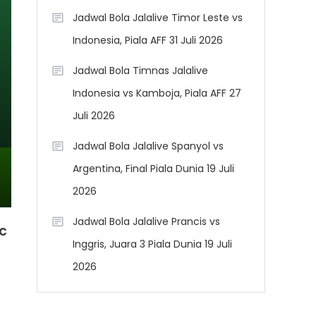
Jadwal Bola Jalalive Timor Leste vs
Indonesia, Piala AFF 31 Juli 2026
Jadwal Bola Timnas Jalalive
Indonesia vs Kamboja, Piala AFF 27
Juli 2026
Jadwal Bola Jalalive Spanyol vs
Argentina, Final Piala Dunia 19 Juli
2026
Jadwal Bola Jalalive Prancis vs
FC
Inggris, Juara 3 Piala Dunia 19 Juli
2026