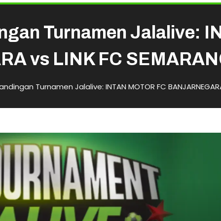
ingan Turnamen Jalalive:
 vs LINK FC SEMARANG 
andingan Turnamen Jalalive: INTAN MOTOR FC BANJARNEGARA 