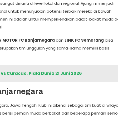
ngat dinanti di level lokal dan regional. Ajang ini menjadi
onal untuk menunjukkan potensi terbaik mereka di bawah
namen ini adalah untuk memperkenalkan bakat-bakat muda da
l.
N MOTOR FC Banjarnegara
dan
LINK FC Semarang
bisa
merupakan tim unggulan yang sama-sama memiliki basis
vs Curacao, Piala Dunia 21 Juni 2026
anjarnegara
a, Jawa Tengah. Klub ini dikenal sebagai tim kuat di wilay
s berisi pemain muda berbakat dan beberapa pemain senio